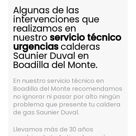
Algunas de las
intervenciones que
realizamos en
nuestro
servicio técnico
urgencias
calderas
Saunier Duval en
Boadilla del Monte.
En nuestro servicio técnico en
Boadilla del Monte recomendamos
no ignorar ni pasar por alto ningún
problema que presente tu caldera
de gas Saunier Duval.
Llevamos más de 30 años