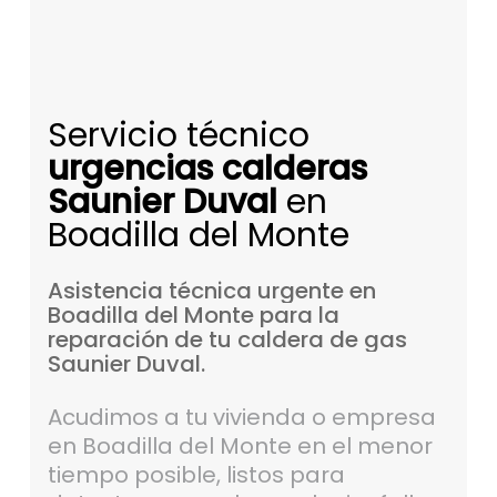
Servicio técnico
urgencias calderas
Saunier Duval
en
Boadilla del Monte
Asistencia
técnica
urgente
en
Boadilla
del
Monte
para
la
reparación
de
tu
caldera
de
gas
Saunier
Duval.
Acudimos a tu vivienda o empresa
en Boadilla del Monte en el menor
tiempo posible, listos para