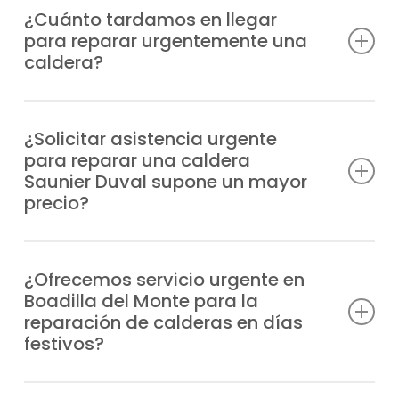
¿Cuánto tardamos en llegar
para reparar urgentemente una
caldera?
Acudimos a tu localización en el menor
tiempo posible, normalmente en un periodo
¿Solicitar asistencia urgente
para reparar una caldera
de 1-2 horas desde tu aviso, dependiendo
Saunier Duval supone un mayor
de la zona y el volumen de trabajo con el
precio?
que cuente nuestro servicio técnico
urgente de calderas.
Sí, al pedir asistencia urgente, dentro o
fuera de nuestro horario de trabajo, el
¿Ofrecemos servicio urgente en
Boadilla del Monte para la
servicio sin esperas tiene un cargo
reparación de calderas en días
añadido. Infórmate de nuestros precios en
festivos?
nuestro teléfono de atención al cliente.
Sí, trabajamos todos los días del año,