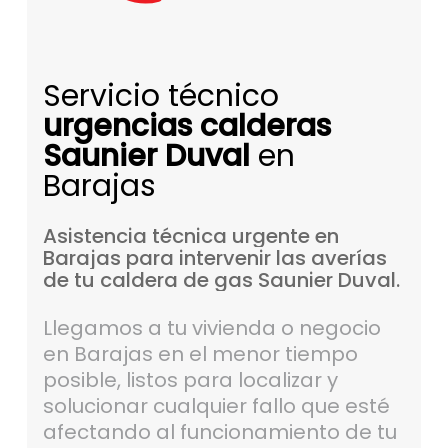
Servicio técnico
urgencias calderas
Saunier Duval
en
Barajas
Asistencia
técnica
urgente
en
Barajas
para
intervenir
las
averías
de
tu
caldera
de
gas
Saunier
Duval.
Llegamos a tu vivienda o negocio
en Barajas en el menor tiempo
posible, listos para localizar y
solucionar cualquier fallo que esté
afectando al funcionamiento de tu