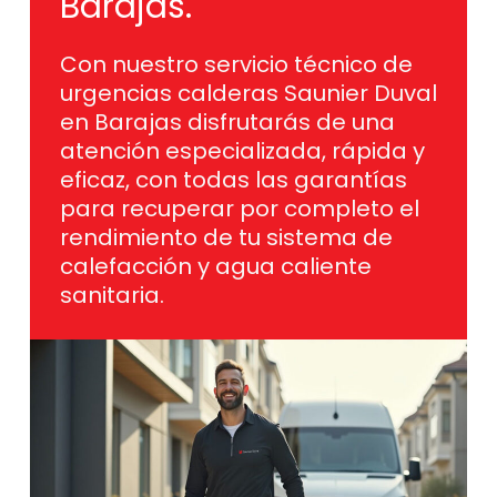
Barajas.
Con nuestro servicio técnico de
urgencias calderas Saunier Duval
en Barajas disfrutarás de una
atención especializada, rápida y
eficaz, con todas las garantías
para recuperar por completo el
rendimiento de tu sistema de
calefacción y agua caliente
sanitaria.