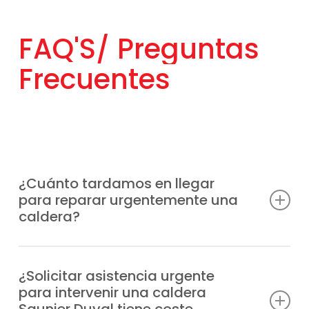
FAQ'S/
Preguntas
Frecuentes
¿Cuánto tardamos en llegar
para reparar urgentemente una
caldera?
Acudimos a tu localización en el menor
tiempo posible, normalmente en un periodo
¿Solicitar asistencia urgente
para intervenir una caldera
de 1-2 horas desde tu aviso, dependiendo