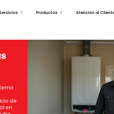
Servicios
Productos
Atención al Client
as
istema
icio de
al en