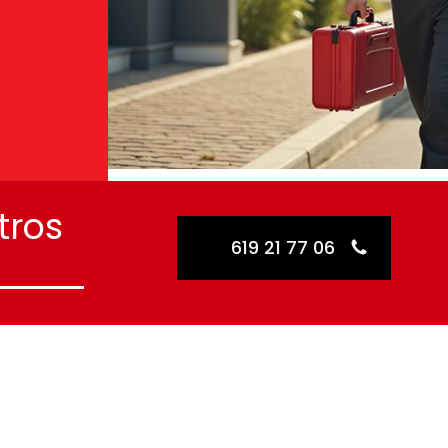
tros
619 21 77 06