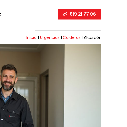
e
619 21 77 06
Inicio
|
Urgencias
|
Calderas
|
Alcorcón