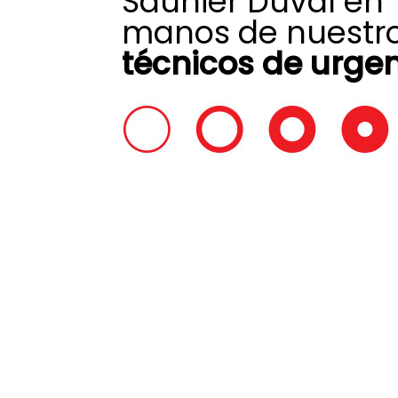
Saunier Duval en
manos de nuestr
técnicos de urge