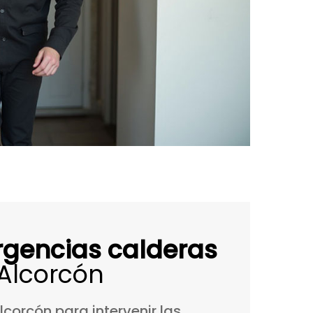
rgencias calderas
Alcorcón
lcorcón
para
intervenir
las