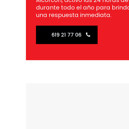
Alcorcón, activo las 24 horas de
durante todo el año para brind
una respuesta inmediata.
619 21 77 06