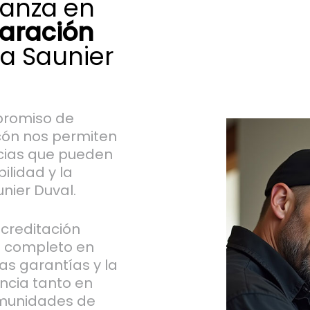
ianza en
aración
a Saunier
promiso de
rcón nos permiten
ncias que pueden
ilidad y la
nier Duval.
acreditación
o completo en
as garantías y la
encia tanto en
omunidades de