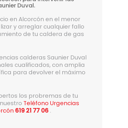
aunier
Duval.
cio en Alcorcón en el menor
izar y arreglar cualquier fallo
amiento de tu caldera de gas
gencias calderas Saunier Duval
nales cualificados, con amplia
ífica para devolver el máximo
pertos los probremas de tu
 nuestro
Teléfono Urgencias
orcón
619 21 77 06
.