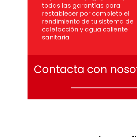
todas las garantías para
restablecer por completo el
rendimiento de tu sistema de
calefacción y agua caliente
sanitaria.
Contacta
con
noso