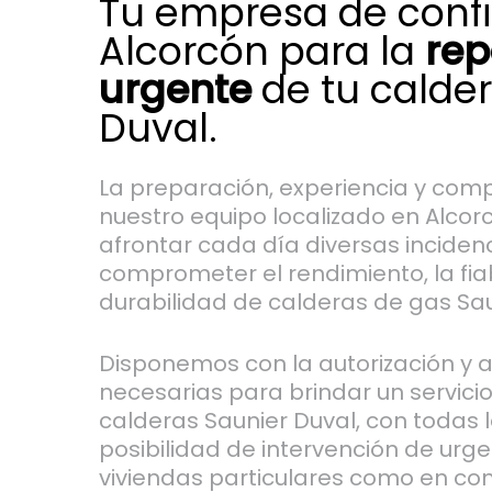
Tu empresa de conf
Alcorcón para la
rep
urgente
de tu calder
Duval.
La preparación, experiencia y com
nuestro equipo localizado en Alco
afrontar cada día diversas incide
comprometer el rendimiento, la fiab
durabilidad de calderas de gas Sau
Disponemos con la autorización y 
necesarias para brindar un servici
calderas Saunier Duval, con todas l
posibilidad de intervención de urg
viviendas particulares como en c