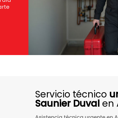
l día
arte
Servicio técnico
u
Saunier Duval
en 
Asistencia
técnica
urgente
en
A