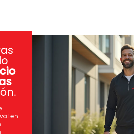
vas
do
cio
ras
ón.
e
val en
n
n