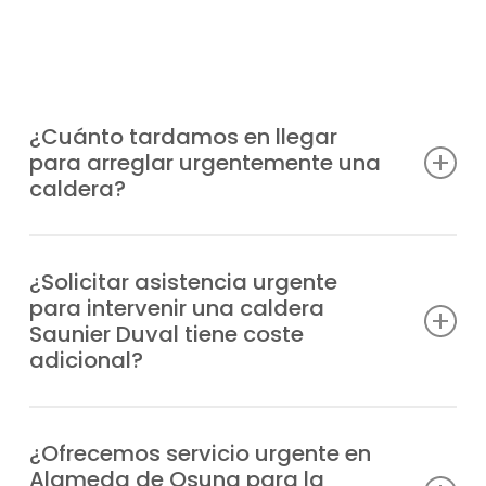
¿Cuánto tardamos en llegar
para arreglar urgentemente una
caldera?
Nos desplazamos a tu localización en el
menor tiempo posible, normalmente en un
¿Solicitar asistencia urgente
para intervenir una caldera
periodo de 1-2 horas desde tu solicitud de
Saunier Duval tiene coste
asistencia, dependiendo de la zona y la
adicional?
carga de trabajo con el que cuente nuestro
servicio técnico urgente de calderas.
Sí, al solicitarse asistencia urgente, dentro
o fuera de nuestro horario de trabajo, la
¿Ofrecemos servicio urgente en
Alameda de Osuna para la
asistencia inmediata tiene un recargo.