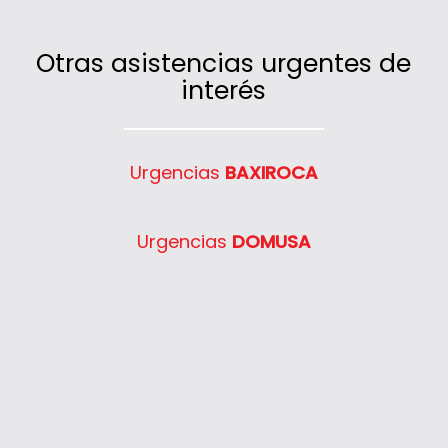
mayores, esperando a que llegue el
profesional.
Otras asistencias urgentes de
interés
Urgencias
BAXIROCA
Urgencias
DOMUSA