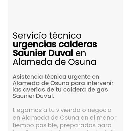
Servicio técnico
urgencias calderas
Saunier Duval
en
Alameda de Osuna
Asistencia
técnica
urgente
en
Alameda
de
Osuna
para
intervenir
las
averías
de
tu
caldera
de
gas
Saunier
Duval.
Llegamos a tu vivienda o negocio
en Alameda de Osuna en el menor
tiempo posible, preparados para