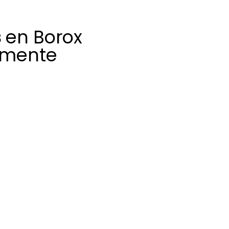
s
en Borox
amente
ración y
 cada día una
ueden reducir el
útil de equipos
 para ofrecer una