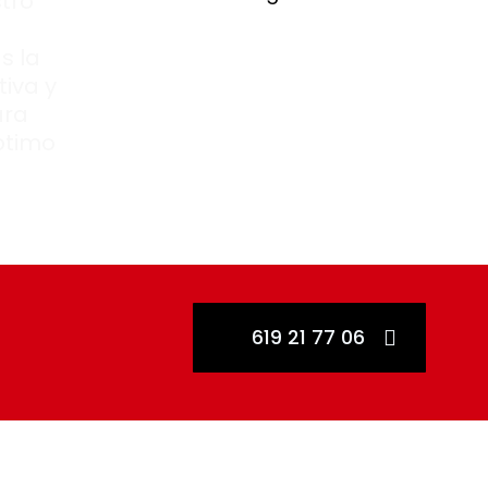
tro
s la
tiva y
ara
ptimo
619 21 77 06