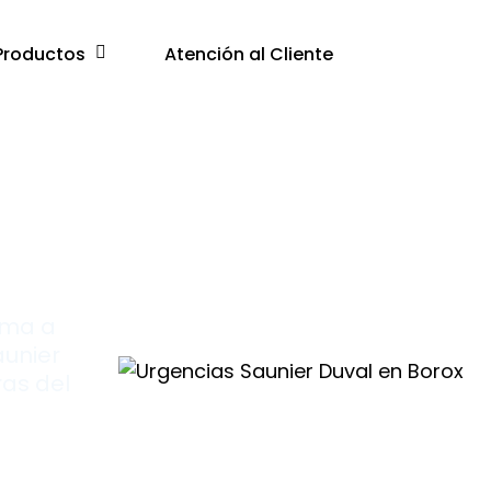
Productos
Atención al Cliente
lama a
aunier
ras del