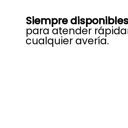
Siempre disponible
para atender rápid
cualquier avería.
Nuestra amplia experiencia, prepa
dedicación nos ayudan a afrontar
gran variedad de incidencias que p
rendimiento, la fiabilidad y la vida 
Saunier Duval.
Estamos autorizados y certificados