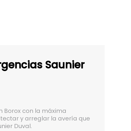
rgencias Saunier
n Borox con la máxima
ectar y arreglar la avería que
nier Duval.