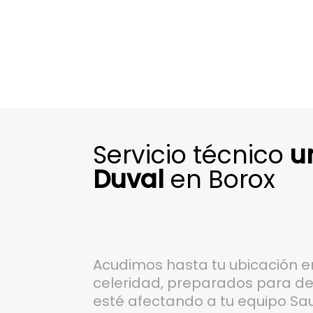
Servicio técnico
u
Duval
en Borox
Acudimos hasta tu ubicación e
celeridad, preparados para det
esté afectando a tu equipo Sau