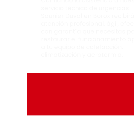
Confiando la asistencia a nues
servicio técnico de urgencias
Saunier Duval en Borox recibirá
atención profesional, ágil, efec
con garantía que necesitas p
restaurar el funcionamiento ó
a tu equipo de calefacción,
climatización y aerotermia.