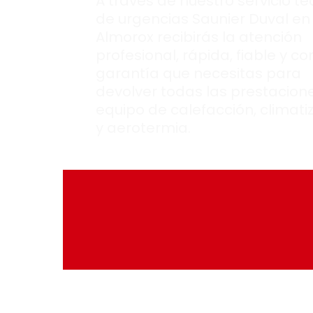
A través de nuestro servicio té
de urgencias Saunier Duval en
Almorox recibirás la atención
profesional, rápida, fiable y co
garantía que necesitas para
devolver todas las prestacione
equipo de calefacción, climati
y aerotermia.