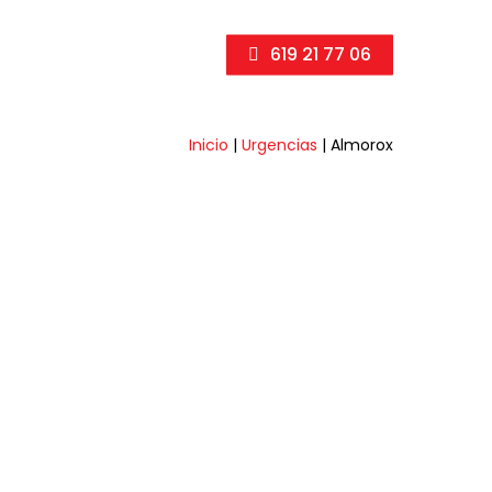
619 21 77 06
Inicio
|
Urgencias
|
Almorox