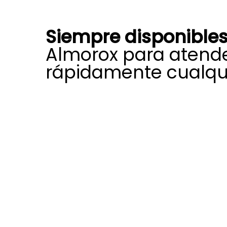
Siempre disponible
Almorox para atend
rápidamente cualqui
Nuestra amplia experiencia, forma
compromiso profesional nos ayuda
cada día una gran variedad de inc
pueden reducir el rendimiento, la fia
útil de equipos Saunier Duval.
Estamos autorizados y certificados