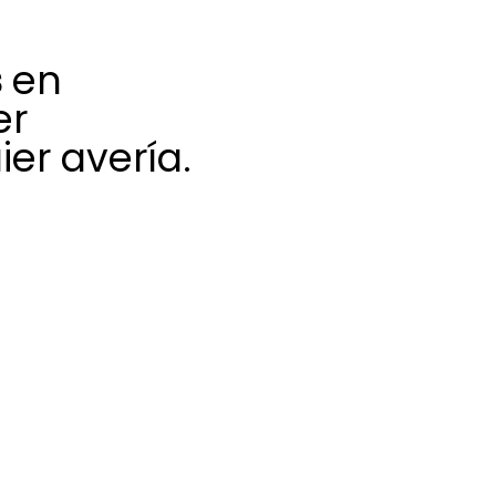
s
en
er
er avería.
ción y
n a afrontar
idencias que
bilidad y la vida
 para ofrecer una