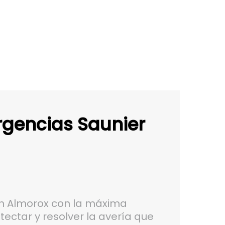
rgencias Saunier
en Almorox con la máxima
ectar y resolver la avería que