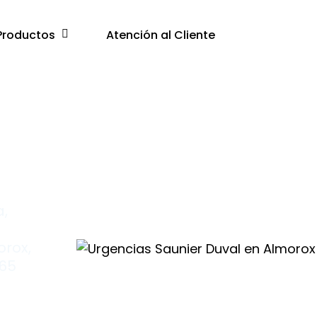
Productos
Atención al Cliente
a,
orox,
365