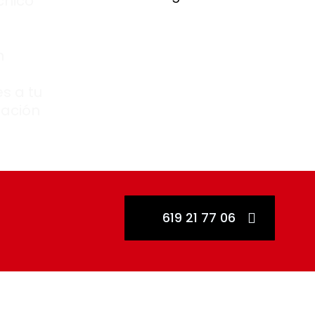
cnico
n
s a tu
zación
619 21 77 06