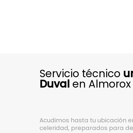
Servicio técnico
u
Duval
en Almorox
Acudimos hasta tu ubicación 
celeridad, preparados para det