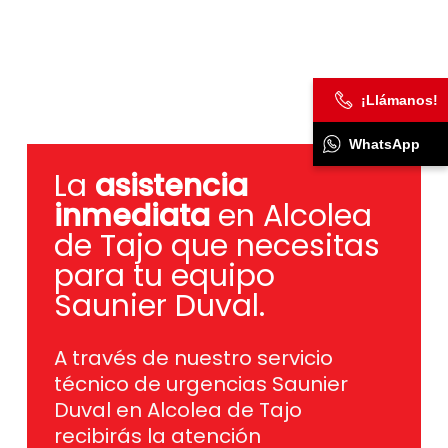
¡Llámanos!
WhatsApp
La
asistencia
inmediata
en Alcolea
de Tajo que necesitas
para tu equipo
Saunier Duval.
A través de nuestro servicio
técnico de urgencias Saunier
Duval en Alcolea de Tajo
recibirás la atención