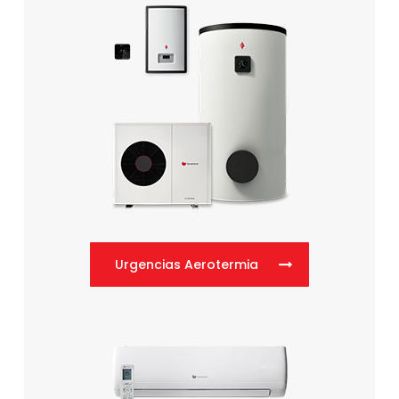
Urgencias Aerotermia