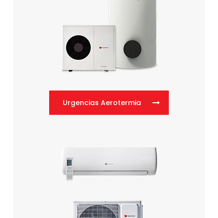
Urgencias Aerotermia