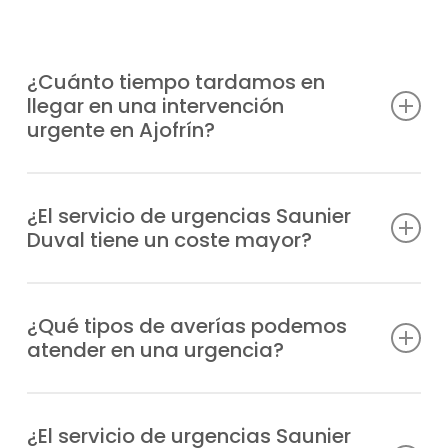
¿Cuánto tiempo tardamos en
llegar en una intervención
urgente en Ajofrín?
Tenemos unidades móviles distribuidas
estratégicamente para llegar a tu
¿El servicio de urgencias Saunier
Duval tiene un coste mayor?
ubicación en Ajofrín lo antes posible,
normalmente en 1-2 horas tras tu aviso,
Sí, al tratarse de una atención prioritaria
dependiendo de la zona.
fuera del horario normal, el servicio de
¿Qué tipos de averías podemos
atender en una urgencia?
urgencias tiene un recargo, que te
comunicaremos antes de la intervención.
Podemos solucionar desde problemas de
encendido y fugas, hasta fallos en la
¿El servicio de urgencias Saunier