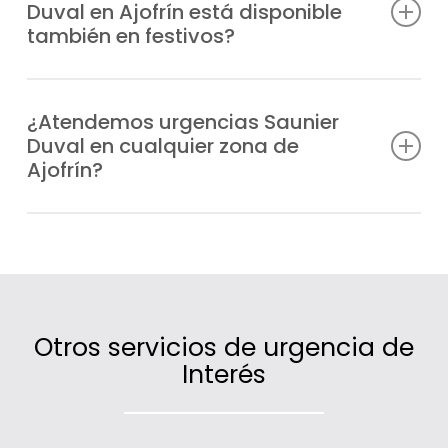
Duval en Ajofrín está disponible
presión, bloqueos o errores de
también en festivos?
funcionamiento en cualquier equipo
Saunier Duval.
Sí, trabajamos todos los días del año,
también en fines de semana y festivos,
¿Atendemos urgencias Saunier
Duval en cualquier zona de
para que en ningún momento te quedes sin
Ajofrín?
calefacción o agua caliente.
Sí, cubrimos un extenso radio de actuación
en Ajofrín gracias a nuestras unidades
móviles distribuidas estratégicamente.
Otros servicios de urgencia de
Interés