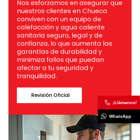
Nos esforzamos en asegurar que
nuestros clientes en Chueca
conviven con un equipo de
calefacción y agua caliente
sanitaria seguro, legal y de
confianza, lo que aumenta las
garantías de durabilidad y
minimiza fallos que puedan
afectar a tu seguridad y
tranquilidad.
Revisión Oficial
¡Llámanos!
WhatsApp