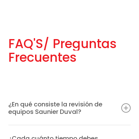
FAQ'S/
Preguntas
Frecuentes
¿En qué consiste la revisión de
equipos Saunier Duval?
Consiste en una inspección completa de la
caldera o sistema Saunier Duval para
¿Cada cuánto tiempo debes