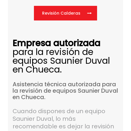
Revisión Calderas
Empresa autorizada
para la revisión de
equipos Saunier Duval
en Chueca.
Asistencia
técnica
autorizada
para
la
revisión
de
equipos
Saunier
Duval
en
Chueca.
Cuando dispones de un equipo
Saunier Duval, lo más
recomendable es dejar la revisión