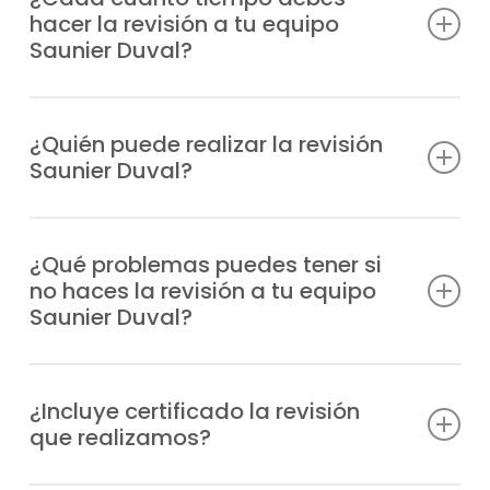
hacer la revisión a tu equipo
garantizar que funcione de forma eficiente
Saunier Duval?
y segura y cumpla con la normativa
vigente.
Lo más recomendable es realizar la revisión
Saunier Duval en Chueca una vez al año,
¿Quién puede realizar la revisión
Saunier Duval?
aunque la periodicidad obligatoria es de
dos años.
Únicamente compañías homologadas y
acreditadas por los organismos
¿Qué problemas puedes tener si
no haces la revisión a tu equipo
competentes están capacitadas para
Saunier Duval?
realizar revisiones oficiales con total
respaldo.
Puedes perder la cobertura de la garantía
del fabricante, exponerte a sanciones por
¿Incluye certificado la revisión
que realizamos?
incumplir la normativa y minimizar la
seguridad del equipo.