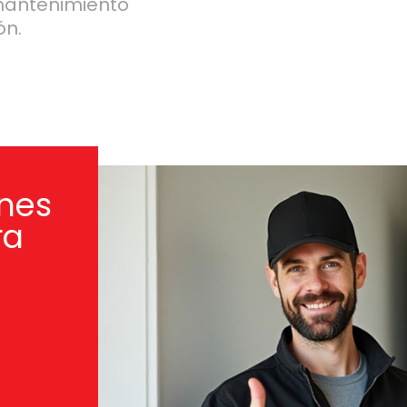
 mantenimiento
ón.
ones
ra