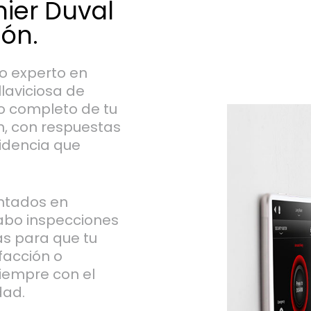
ier Duval
dón.
co experto en
laviciosa de
o completo de tu
n, con respuestas
cidencia que
ntados en
cabo inspecciones
as para que tu
facción o
siempre con el
dad.