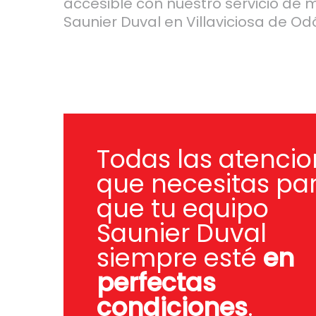
accesible con nuestro servicio de
Saunier Duval en Villaviciosa de Od
Todas las atenci
que necesitas pa
que tu equipo
Saunier Duval
siempre esté
en
perfectas
condiciones
.