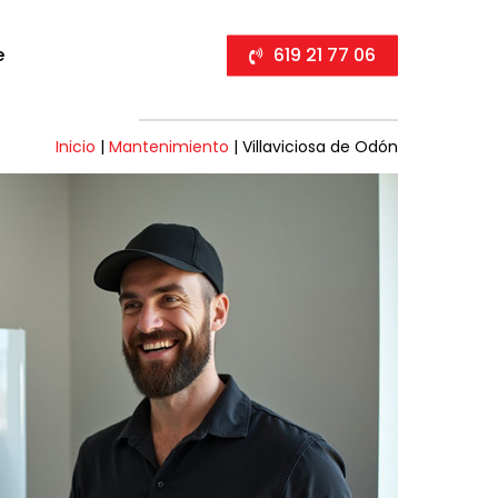
e
619 21 77 06
Inicio
|
Mantenimiento
|
Villaviciosa de Odón