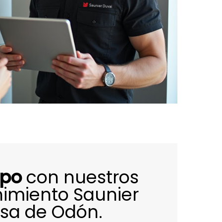
ipo
con nuestros
imiento Saunier
osa de Odón.