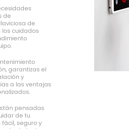
ecesidades
s de
laviciosa de
 los cuidados
ndimiento
uipo.
antenimiento
ón, garantizas el
alación y
as a las ventajas
nalizados.
s están pensadas
uidar de tu
fácil, seguro y