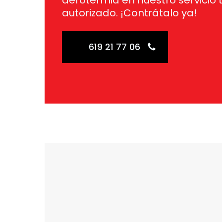
aerotermia en nuestro servicio 
autorizado. ¡Contrátalo ya!
619 21 77 06