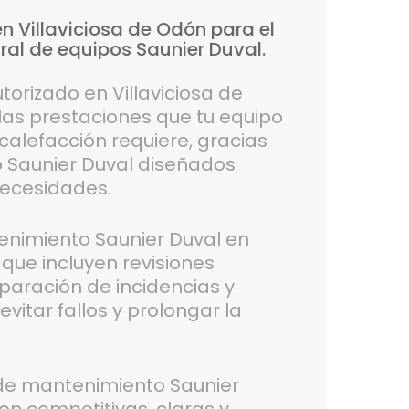
en
Villaviciosa
de
Odón
para
el
ral
de
equipos
Saunier
Duval.
torizado en Villaviciosa de
as prestaciones que tu equipo
calefacción requiere, gracias
 Saunier Duval diseñados
necesidades.
nimiento Saunier Duval en
 que incluyen revisiones
reparación de incidencias y
vitar fallos y prolongar la
s de mantenimiento Saunier
on competitivas, claras y