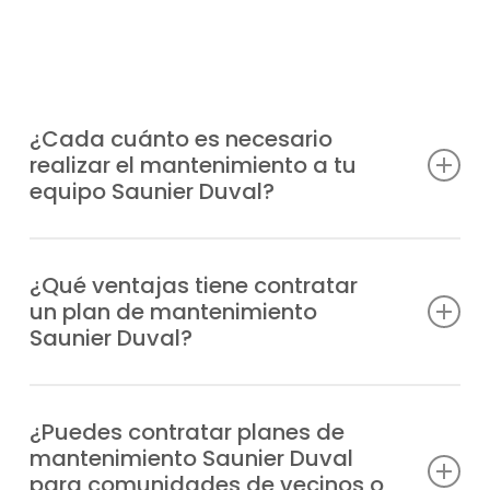
¿Cada cuánto es necesario
realizar el mantenimiento a tu
equipo Saunier Duval?
Lo recomendable es hacerlo al menos una
vez al año, aunque la frecuencia puede
¿Qué ventajas tiene contratar
un plan de mantenimiento
depender del uso que reciba el sistema y
Saunier Duval?
de la puesta a punto que desees.
Previenes averías, tienes a tu disposición al
mejor equipo técnico, prolongas la vida útil
¿Puedes contratar planes de
mantenimiento Saunier Duval
del equipo, reduces el gasto de energía y
para comunidades de vecinos o