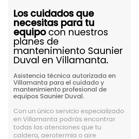
Los cuidados que
necesitas para tu
equipo
con nuestros
planes de
mantenimiento Saunier
Duval en Villamanta.
Asistencia
técnica
autorizada
en
Villamanta
para
el
cuidado
y
mantenimiento
profesional
de
equipos
Saunier
Duval.
Con un único servicio especializado
en Villamanta podrás encontrar
todas las atenciones que tu
caldera, aerotermia o aire