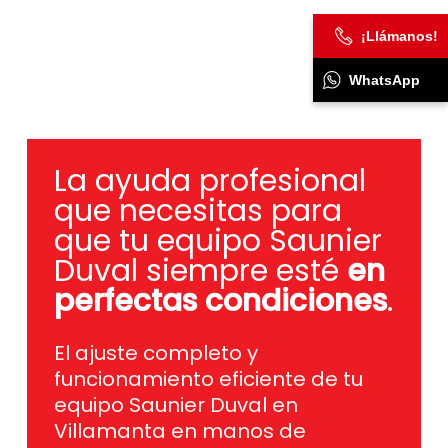
¡Llámanos!
WhatsApp
La ayuda profesional
que necesitas para
que tu equipo Saunier
Duval siempre esté
en
perfectas condiciones
.
El ajuste completo y
funcionamiento eficiente de tu
equipo Saunier Duval en
Villamanta en manos de