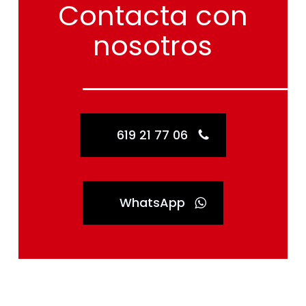
Contacta
con
nosotros
619 21 77 06
WhatsApp