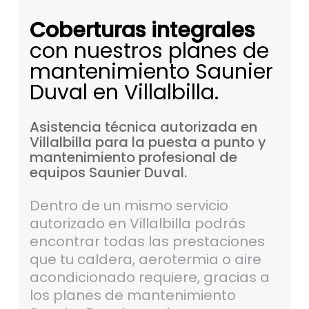
Coberturas integrales
con nuestros planes de
mantenimiento Saunier
Duval en Villalbilla.
Asistencia
técnica
autorizada
en
Villalbilla
para
la
puesta
a
punto
y
mantenimiento
profesional
de
equipos
Saunier
Duval.
Dentro de un mismo servicio
autorizado en Villalbilla podrás
encontrar todas las prestaciones
que tu caldera, aerotermia o aire
acondicionado requiere, gracias a
los planes de mantenimiento