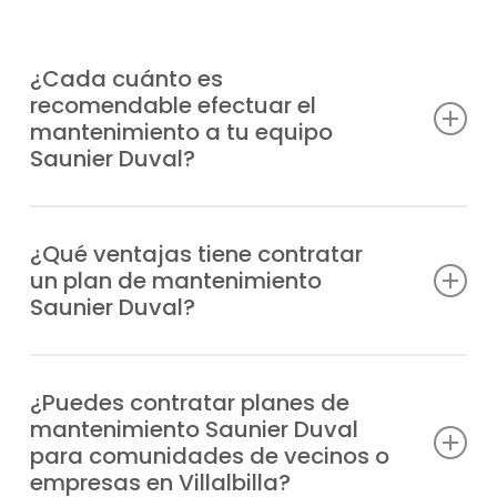
¿Cada cuánto es
recomendable efectuar el
mantenimiento a tu equipo
Saunier Duval?
La mejor opción es hacerlo al menos una
vez al año, aunque la frecuencia puede
¿Qué ventajas tiene contratar
un plan de mantenimiento
depender del uso que reciba el sistema y
Saunier Duval?
de la puesta a punto que prefieras.
Evitas fallos, tienes a tu disposición al mejor
equipo técnico, alargas la durabilidad de tu
¿Puedes contratar planes de
mantenimiento Saunier Duval
sistema, reduces el gasto de energía y
para comunidades de vecinos o
garantizas la seguridad en tu hogar.
empresas en Villalbilla?