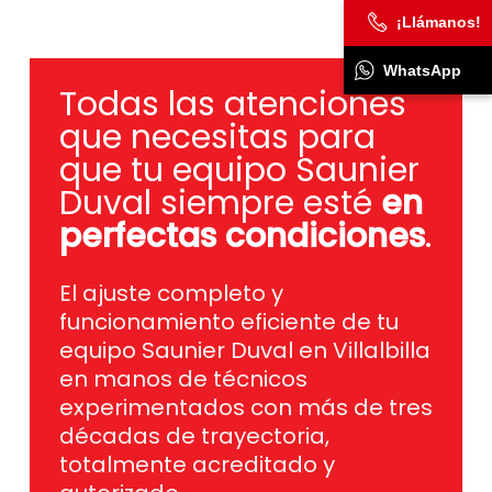
¡Llámanos!
WhatsApp
Todas las atenciones
que necesitas para
que tu equipo Saunier
Duval siempre esté
en
perfectas condiciones
.
El ajuste completo y
funcionamiento eficiente de tu
equipo Saunier Duval en Villalbilla
en manos de técnicos
experimentados con más de tres
décadas de trayectoria,
totalmente acreditado y