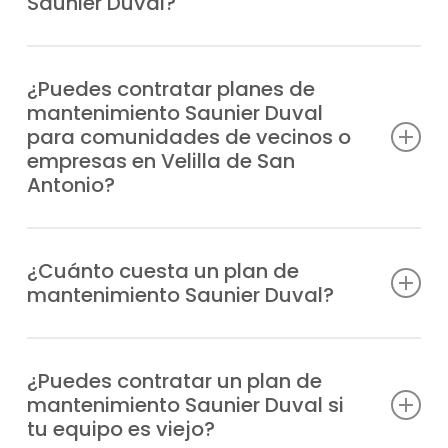
Saunier Duval?
puesta a punto que prefieras.
Previenes averías, cuentas con
profesionales especializados en caso de
¿Puedes contratar planes de
mantenimiento Saunier Duval
incidencia, alargas la durabilidad de tu
para comunidades de vecinos o
sistema, reduces el gasto de energía y
empresas en Velilla de San
garantizas la seguridad en tu hogar.
Antonio?
Por supuesto, ofrecemos planes de
mantenimiento Saunier Duval pensados
¿Cuánto cuesta un plan de
mantenimiento Saunier Duval?
para hogares, comunidades de
propietarios y empresas en la zona de
Ponemos a tu alcance tarifas
Velilla de San Antonio.
transparentes y ajustadas, según cada
¿Puedes contratar un plan de
mantenimiento Saunier Duval si
instalación y al tipo de equipo.
tu equipo es viejo?