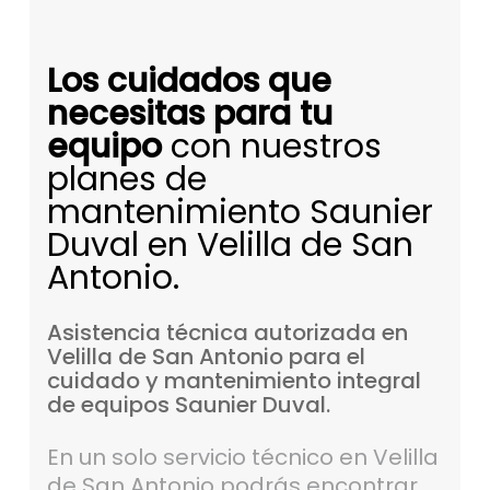
Los cuidados que
necesitas para tu
equipo
con nuestros
planes de
mantenimiento Saunier
Duval en Velilla de San
Antonio.
Asistencia
técnica
autorizada
en
Velilla
de
San
Antonio
para
el
cuidado
y
mantenimiento
integral
de
equipos
Saunier
Duval.
En un solo servicio técnico en Velilla
de San Antonio podrás encontrar