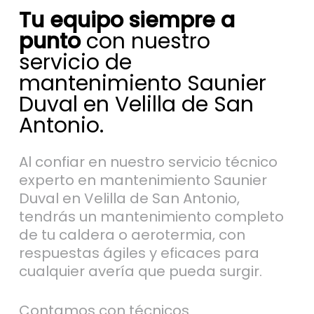
Tu equipo siempre a
punto
con nuestro
servicio de
mantenimiento Saunier
Duval en Velilla de San
Antonio.
Al confiar en nuestro servicio técnico
experto en mantenimiento Saunier
Duval en Velilla de San Antonio,
tendrás un mantenimiento completo
de tu caldera o aerotermia, con
respuestas ágiles y eficaces para
cualquier avería que pueda surgir.
Contamos con técnicos