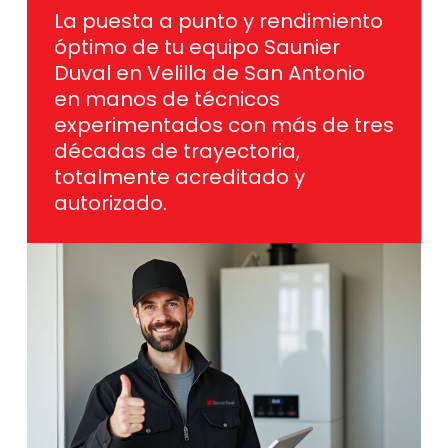
La puesta a punto y rendimiento
óptimo de tu equipo Saunier
Duval en Velilla de San Antonio
en manos de técnicos
experimentados con más de tres
décadas de trayectoria,
totalmente acreditado y
autorizado.