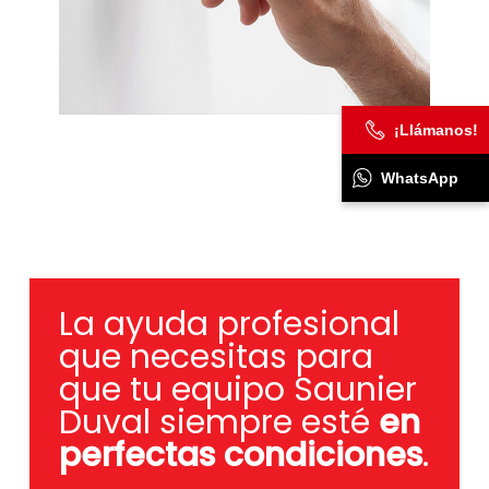
¡Llámanos!
WhatsApp
La ayuda profesional
que necesitas para
que tu equipo Saunier
Duval siempre esté
en
perfectas condiciones
.