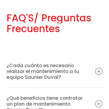
FAQ'S/
Preguntas
Frecuentes
¿Cada cuánto es necesario
realizar el mantenimiento a tu
equipo Saunier Duval?
La mejor opción es hacerlo al menos una
vez al año, aunque la frecuencia puede
¿Qué beneficios tiene contratar
un plan de mantenimiento
variar según el uso del equipo y de la