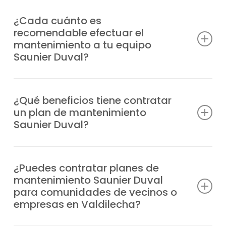
¿Cada cuánto es
recomendable efectuar el
mantenimiento a tu equipo
Saunier Duval?
Lo más aconsejable es hacerlo al menos
una vez al año, aunque la frecuencia puede
¿Qué beneficios tiene contratar
un plan de mantenimiento
depender del uso que reciba el sistema y
Saunier Duval?
de la puesta a punto que desees.
Evitas fallos, cuentas con profesionales
especializados en caso de incidencia,
¿Puedes contratar planes de
mantenimiento Saunier Duval
prolongas la vida útil del equipo, reduces el
para comunidades de vecinos o
gasto de energía y garantizas la seguridad
empresas en Valdilecha?
en tu hogar.