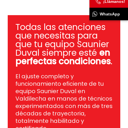
¡Llámanos!
WhatsApp
Todas las atenciones
que necesitas para
que tu equipo Saunier
Duval siempre esté
en
perfectas condiciones
.
El ajuste completo y
funcionamiento eficiente de tu
equipo Saunier Duval en
Valdilecha en manos de técnicos
experimentados con más de tres
décadas de trayectoria,
totalmente habilitado y