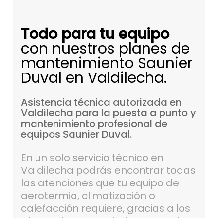
Todo para tu equipo
con nuestros planes de
mantenimiento Saunier
Duval en Valdilecha.
Asistencia
técnica
autorizada
en
Valdilecha
para
la
puesta
a
punto
y
mantenimiento
profesional
de
equipos
Saunier
Duval.
En un solo servicio técnico en
Valdilecha podrás encontrar todas
las atenciones que tu equipo de
aerotermia, climatización o
calefacción requiere, gracias a los