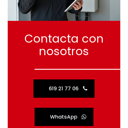
Contacta
con
nosotros
619 21 77 06
WhatsApp