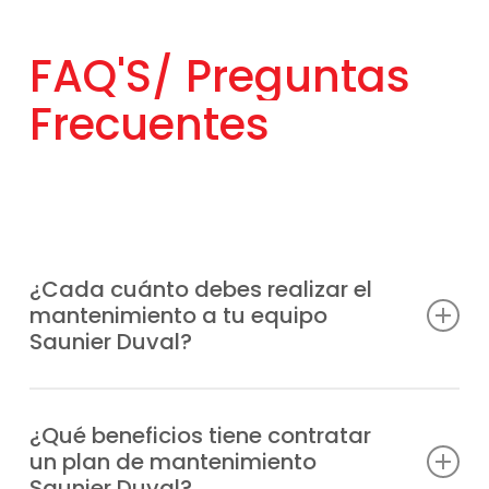
FAQ'S/
Preguntas
Frecuentes
¿Cada cuánto debes realizar el
mantenimiento a tu equipo
Saunier Duval?
Lo más aconsejable es hacerlo al menos
una vez al año, aunque la frecuencia puede
¿Qué beneficios tiene contratar
un plan de mantenimiento
depender del uso que reciba el sistema y
Saunier Duval?