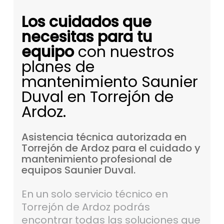
Los cuidados que
necesitas para tu
equipo
con nuestros
planes de
mantenimiento Saunier
Duval en Torrejón de
Ardoz.
Asistencia
técnica
autorizada
en
Torrejón
de
Ardoz
para
el
cuidado
y
mantenimiento
profesional
de
equipos
Saunier
Duval.
En un solo servicio técnico en
Torrejón de Ardoz podrás
encontrar todas las soluciones que