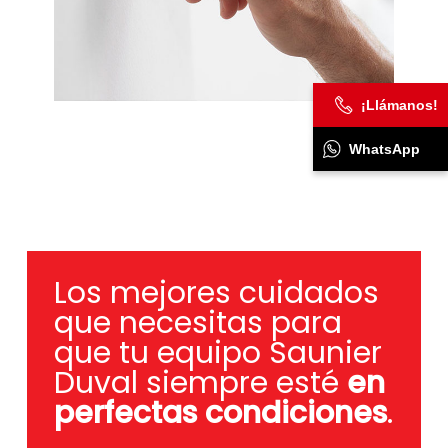
¡Llámanos!
WhatsApp
Los mejores cuidados
que necesitas para
que tu equipo Saunier
Duval siempre esté
en
perfectas condiciones
.