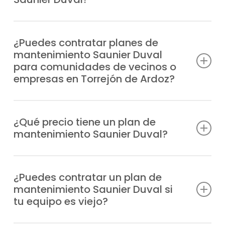
de la puesta a punto que desees.
Evitas fallos, tienes a tu disposición al mejor
equipo técnico, prolongas la vida útil del
¿Puedes contratar planes de
mantenimiento Saunier Duval
equipo, ahorras en consumo energético y
para comunidades de vecinos o
aseguras la tranquilidad de tu vivienda.
empresas en Torrejón de Ardoz?
Cabe señalar que, ofrecemos planes de
mantenimiento Saunier Duval pensados
¿Qué precio tiene un plan de
mantenimiento Saunier Duval?
para hogares, comunidades de
propietarios y empresas en la zona de
Ofrecemos tarifas transparentes y
Torrejón de Ardoz.
ajustadas, según cada instalación y al tipo
¿Puedes contratar un plan de
mantenimiento Saunier Duval si
de equipo.
tu equipo es viejo?
Puedes hacerte con un plan de