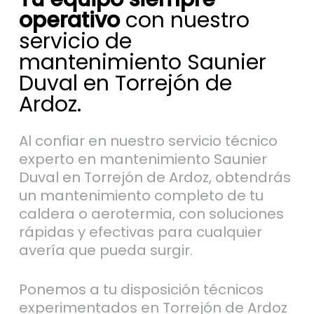
operativo
con nuestro
servicio de
mantenimiento Saunier
Duval en Torrejón de
Ardoz.
Al confiar en nuestro servicio técnico
experto en mantenimiento Saunier
Duval en Torrejón de Ardoz, obtendrás
un mantenimiento completo de tu
caldera o aerotermia, con soluciones
rápidas y efectivas para cualquier
avería que pueda surgir.
Ponemos a tu disposición técnicos
experimentados en Torrejón de Ardoz