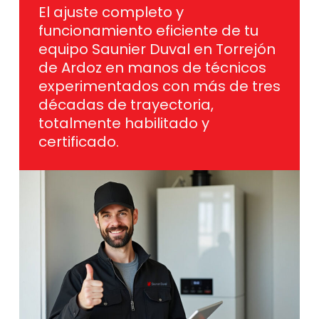
El ajuste completo y
funcionamiento eficiente de tu
equipo Saunier Duval en Torrejón
de Ardoz en manos de técnicos
experimentados con más de tres
décadas de trayectoria,
totalmente habilitado y
certificado.