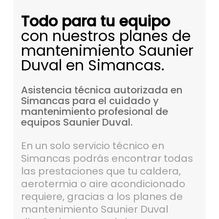
Todo para tu equipo
con nuestros planes de
mantenimiento Saunier
Duval en Simancas.
Asistencia
técnica
autorizada
en
Simancas
para
el
cuidado
y
mantenimiento
profesional
de
equipos
Saunier
Duval.
En un solo servicio técnico en
Simancas podrás encontrar todas
las prestaciones que tu caldera,
aerotermia o aire acondicionado
requiere, gracias a los planes de
mantenimiento Saunier Duval