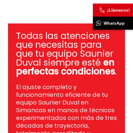
¡Llámanos!
WhatsApp
Todas las atenciones
que necesitas para
que tu equipo Saunier
Duval siempre esté
en
perfectas condiciones
.
El ajuste completo y
funcionamiento eficiente de tu
equipo Saunier Duval en
Simancas en manos de técnicos
experimentados con más de tres
décadas de trayectoria,