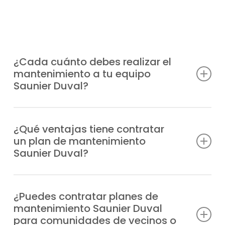
¿Cada cuánto debes realizar el
mantenimiento a tu equipo
Saunier Duval?
Lo más aconsejable es hacerlo al menos
una vez al año, aunque la frecuencia puede
¿Qué ventajas tiene contratar
un plan de mantenimiento
variar según el uso del equipo y de la
Saunier Duval?
puesta a punto que prefieras.
Previenes averías, tienes a tu disposición al
mejor equipo técnico, prolongas la vida útil
¿Puedes contratar planes de
mantenimiento Saunier Duval
del equipo, reduces el gasto de energía y
para comunidades de vecinos o
garantizas la seguridad en tu hogar.