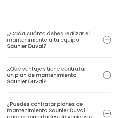
¿Cada cuánto debes realizar el
mantenimiento a tu equipo
Saunier Duval?
Lo más aconsejable es hacerlo al menos
una vez al año, aunque la frecuencia puede
¿Qué ventajas tiene contratar
un plan de mantenimiento
depender del uso que reciba el sistema y
Saunier Duval?
de la puesta a punto que prefieras.
Previenes averías, cuentas con
profesionales especializados en caso de
¿Puedes contratar planes de
mantenimiento Saunier Duval
incidencia, alargas la durabilidad de tu
para comunidades de vecinos o