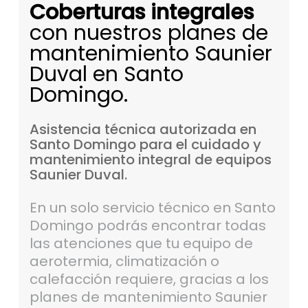
Coberturas integrales
con nuestros planes de
mantenimiento Saunier
Duval en Santo
Domingo.
Asistencia
técnica
autorizada
en
Santo
Domingo
para
el
cuidado
y
mantenimiento
integral
de
equipos
Saunier
Duval.
En un solo servicio técnico en Santo
Domingo podrás encontrar todas
las atenciones que tu equipo de
aerotermia, climatización o
calefacción requiere, gracias a los
planes de mantenimiento Saunier