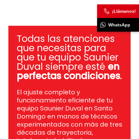
¡Llámanos!
WhatsApp
Todas las atenciones
que necesitas para
que tu equipo Saunier
Duval siempre esté
en
perfectas condiciones
.
El ajuste completo y
funcionamiento eficiente de tu
equipo Saunier Duval en Santo
Domingo en manos de técnicos
experimentados con más de tres
décadas de trayectoria,