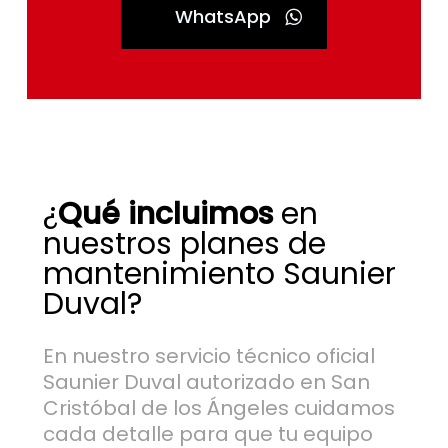
WhatsApp
¿
Qué incluimos
en
nuestros planes de
mantenimiento Saunier
Duval?
En nuestro servicio técnico oficial
Saunier Duval autorizado en San
Cristóbal de los Ángeles cuidamos
cada detalle para que tu equipo