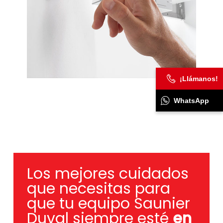
¡Llámanos!
WhatsApp
Los mejores cuidados
que necesitas para
que tu equipo Saunier
Duval siempre esté
en