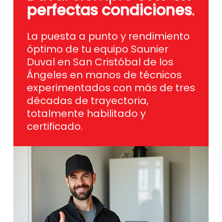
perfectas condiciones
.
La puesta a punto y rendimiento
óptimo de tu equipo Saunier
Duval en San Cristóbal de los
Ángeles en manos de técnicos
experimentados con más de tres
décadas de trayectoria,
totalmente habilitado y
certificado.