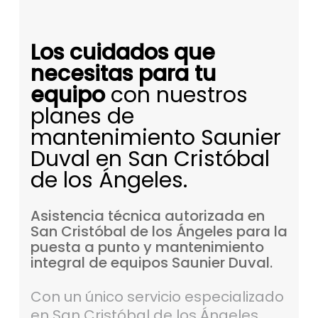
Los cuidados que
necesitas para tu
equipo
con nuestros
planes de
mantenimiento Saunier
Duval en San Cristóbal
de los Ángeles.
Asistencia
técnica
autorizada
en
San
Cristóbal
de
los
Ángeles
para
la
puesta
a
punto
y
mantenimiento
integral
de
equipos
Saunier
Duval.
Con un único servicio especializado
en San Cristóbal de los Ángeles