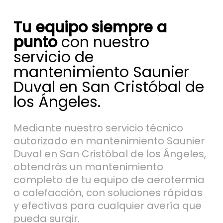
Tu equipo siempre a
punto
con nuestro
servicio de
mantenimiento Saunier
Duval en San Cristóbal de
los Ángeles.
Mediante nuestro servicio técnico
autorizado en mantenimiento Saunier
Duval en San Cristóbal de los Ángeles,
obtendrás un mantenimiento
completo de tu equipo de aerotermia
o calefacción, con soluciones rápidas
y efectivas para cualquier avería que
pueda surgir.