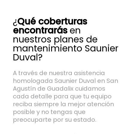
¿
Qué coberturas
encontrarás
en
nuestros planes de
mantenimiento Saunier
Duval?
A través de nuestra asistencia
homologada Saunier Duval en San
Agustín de Guadalix cuidamos
cada detalle para que tu equipo
reciba siempre la mejor atención
posible y no tengas que
preocuparte por su estado.