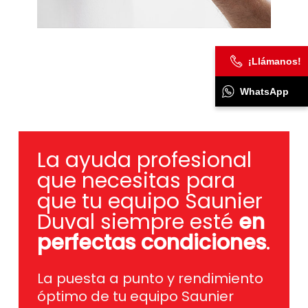
¡Llámanos!
WhatsApp
La ayuda profesional
que necesitas para
que tu equipo Saunier
Duval siempre esté
en
perfectas condiciones
.
La puesta a punto y rendimiento
óptimo de tu equipo Saunier