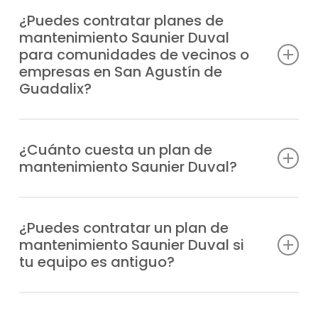
mejor equipo técnico, alargas la
¿Puedes contratar planes de
mantenimiento Saunier Duval
durabilidad de tu sistema, ahorras en
para comunidades de vecinos o
consumo energético y garantizas la
empresas en San Agustín de
seguridad en tu hogar.
Guadalix?
Cabe señalar que, ofrecemos planes de
mantenimiento Saunier Duval pensados
¿Cuánto cuesta un plan de
mantenimiento Saunier Duval?
para hogares, comunidades de
propietarios y empresas en la zona de San
Ofrecemos tarifas claras y personalizadas,
Agustín de Guadalix.
adaptadas a las necesidades de cada
¿Puedes contratar un plan de
mantenimiento Saunier Duval si
cliente y al tipo de equipo.
tu equipo es antiguo?
Puedes hacerte con un plan de
Sí, trabajamos con todos los modelos de
mantenimiento Saunier Duval en San