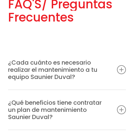
FAQ'S/
Preguntas
Frecuentes
¿Cada cuánto es necesario
realizar el mantenimiento a tu
equipo Saunier Duval?
La mejor opción es hacerlo al menos una
vez al año, aunque la frecuencia puede
¿Qué beneficios tiene contratar
un plan de mantenimiento
variar según el uso del equipo y de la
Saunier Duval?
puesta a punto que prefieras.
Previenes averías, tienes a tu disposición al