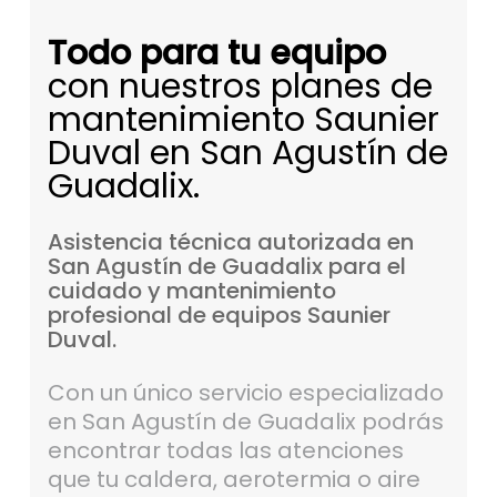
Todo para tu equipo
con nuestros planes de
mantenimiento Saunier
Duval en San Agustín de
Guadalix.
Asistencia
técnica
autorizada
en
San
Agustín
de
Guadalix
para
el
cuidado
y
mantenimiento
profesional
de
equipos
Saunier
Duval.
Con un único servicio especializado
en San Agustín de Guadalix podrás
encontrar todas las atenciones
que tu caldera, aerotermia o aire