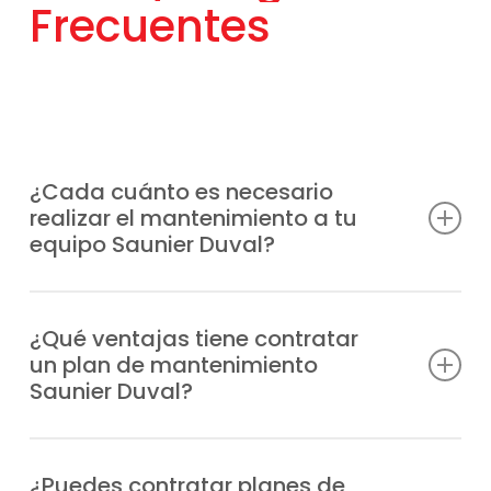
Frecuentes
¿Cada cuánto es necesario
realizar el mantenimiento a tu
equipo Saunier Duval?
Lo más aconsejable es hacerlo al menos
una vez al año, aunque la frecuencia puede
¿Qué ventajas tiene contratar
un plan de mantenimiento
variar según el uso del equipo y de la
Saunier Duval?
puesta a punto que prefieras.
Previenes averías, cuentas con
profesionales especializados en caso de
¿Puedes contratar planes de