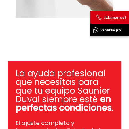
¡Llámanos!
WhatsApp
La ayuda profesional
que necesitas para
que tu equipo Saunier
Duval siempre esté
en
perfectas condiciones
.
El ajuste completo y