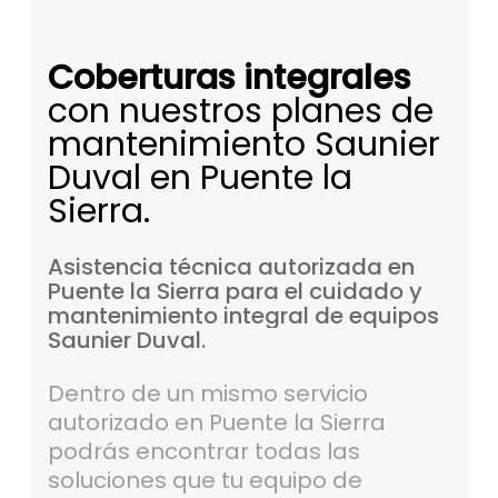
Coberturas integrales
con nuestros planes de
mantenimiento Saunier
Duval en Puente la
Sierra.
Asistencia
técnica
autorizada
en
Puente
la
Sierra
para
el
cuidado
y
mantenimiento
integral
de
equipos
Saunier
Duval.
Dentro de un mismo servicio
autorizado en Puente la Sierra
podrás encontrar todas las
soluciones que tu equipo de