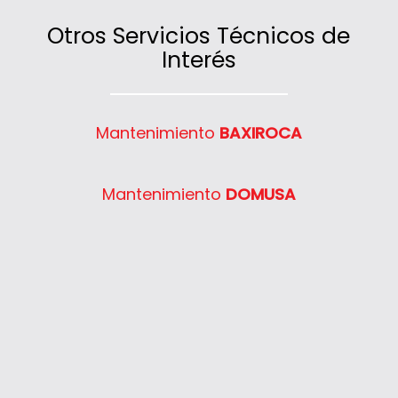
para asegurar un rendimiento óptimo.
Consulta condiciones y coberturas en
nuestro teléfono de atención al cliente.
Otros Servicios Técnicos de
Interés
Mantenimiento
BAXIROCA
Mantenimiento
DOMUSA