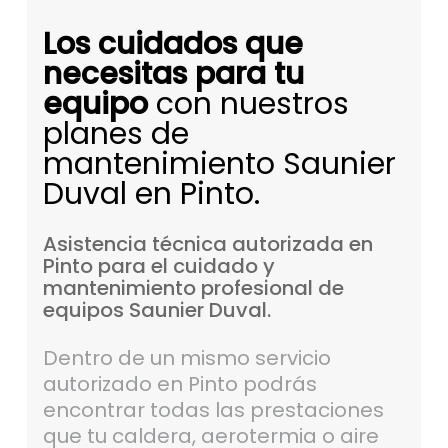
Los cuidados que
necesitas para tu
equipo
con nuestros
planes de
mantenimiento Saunier
Duval en Pinto.
Asistencia
técnica
autorizada
en
Pinto
para
el
cuidado
y
mantenimiento
profesional
de
equipos
Saunier
Duval.
Dentro de un mismo servicio
autorizado en Pinto podrás
encontrar todas las prestaciones
que tu caldera, aerotermia o aire