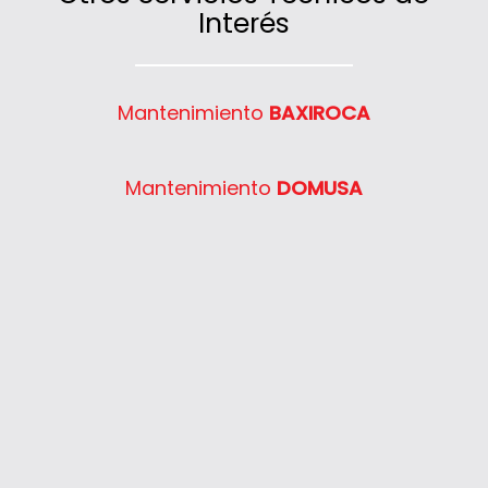
nuestro teléfono de atención al cliente.
Interés
Mantenimiento
BAXIROCA
Mantenimiento
DOMUSA