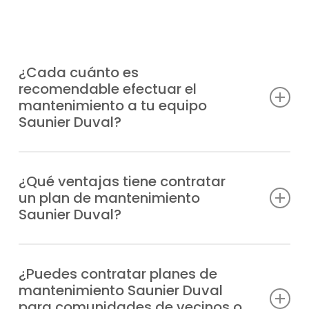
¿Cada cuánto es
recomendable efectuar el
mantenimiento a tu equipo
Saunier Duval?
Lo más aconsejable es hacerlo al menos
una vez al año, aunque la frecuencia puede
¿Qué ventajas tiene contratar
un plan de mantenimiento
depender del uso que reciba el sistema y
Saunier Duval?
de la puesta a punto que desees.
Evitas fallos, cuentas con profesionales
especializados en caso de incidencia,
¿Puedes contratar planes de
mantenimiento Saunier Duval
alargas la durabilidad de tu sistema,
para comunidades de vecinos o