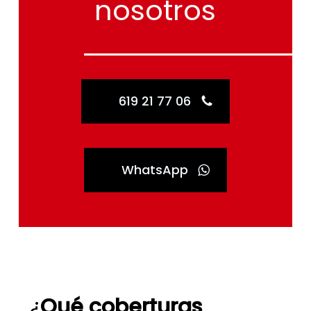
nosotros
619 21 77 06
WhatsApp
¿
Qué coberturas