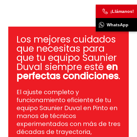
¡Llámanos!
WhatsApp
Los mejores cuidados
que necesitas para
que tu equipo Saunier
Duval siempre esté
en
perfectas condiciones
.
El ajuste completo y
funcionamiento eficiente de tu
equipo Saunier Duval en Pinto en
manos de técnicos
experimentados con más de tres
décadas de trayectoria,