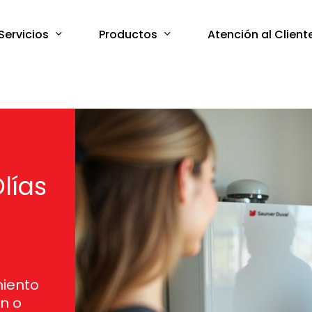
Servicios
Productos
Atención al Client
lías
s
miento
ón o