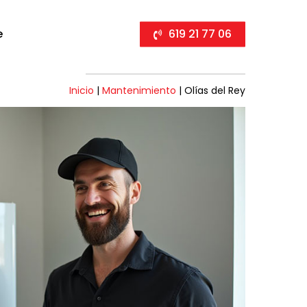
e
619 21 77 06
Inicio
|
Mantenimiento
|
Olías del Rey