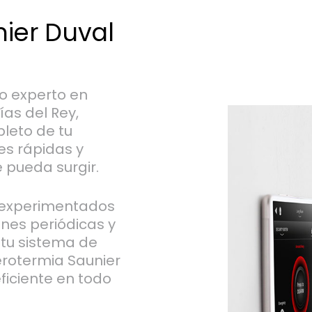
ier Duval
co experto en
as del Rey,
leto de tu
es rápidas y
 pueda surgir.
s experimentados
ones periódicas y
 tu sistema de
erotermia Saunier
ficiente en todo