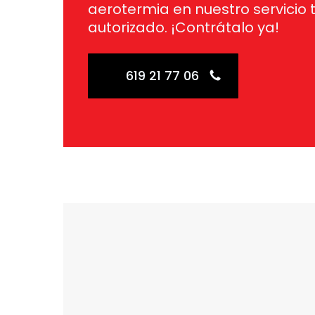
aerotermia en nuestro servicio 
autorizado. ¡Contrátalo ya!
619 21 77 06