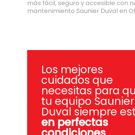
más fácil, seguro y accesible con n
mantenimiento Saunier Duval en Olí
Los mejores
cuidados que
necesitas para q
tu equipo Saunier
Duval siempre es
en perfectas
condiciones
.