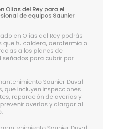
en
Olías
del
Rey
para
el
esional
de
equipos
Saunier
izado en Olías del Rey podrás
 que tu caldera, aerotermia o
racias a los planes de
iseñados para cubrir por
antenimiento Saunier Duval
s, que incluyen inspecciones
tes, reparación de averías y
prevenir averías y alargar al
o.
e mantenimiento Saunier Duval