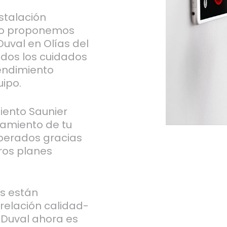
stalación
eso proponemos
uval en Olías del
odos los cuidados
rendimiento
uipo.
iento Saunier
namiento de tu
sperados gracias
tros planes
as están
relación calidad-
r Duval ahora es