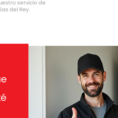
uestro servicio de
as del Rey.
ue
té