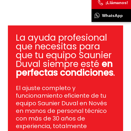
¡Llámanos!
WhatsApp
La ayuda profesional
que necesitas para
que tu equipo Saunier
Duval siempre esté
en
perfectas condiciones
.
El ajuste completo y
funcionamiento eficiente de tu
equipo Saunier Duval en Novés
en manos de personal técnico
con más de 30 años de
experiencia, totalmente