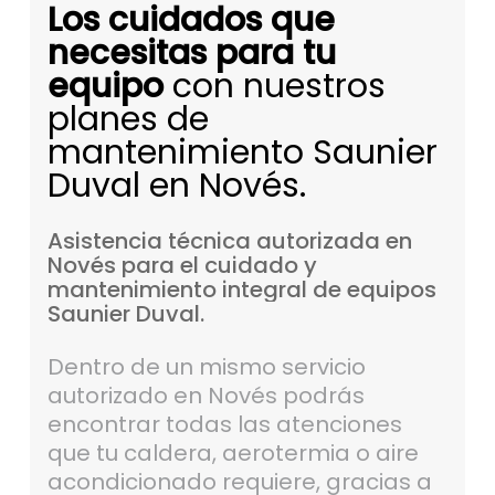
Los cuidados que
necesitas para tu
equipo
con nuestros
planes de
mantenimiento Saunier
Duval en Novés.
Asistencia
técnica
autorizada
en
Novés
para
el
cuidado
y
mantenimiento
integral
de
equipos
Saunier
Duval.
Dentro de un mismo servicio
autorizado en Novés podrás
encontrar todas las atenciones
que tu caldera, aerotermia o aire
acondicionado requiere, gracias a