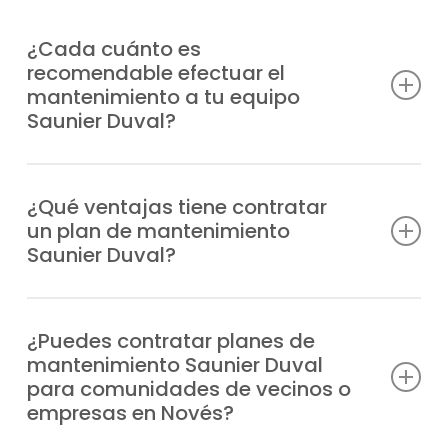
¿Cada cuánto es
recomendable efectuar el
mantenimiento a tu equipo
Saunier Duval?
La mejor opción es hacerlo al menos una
vez al año, aunque la frecuencia puede
¿Qué ventajas tiene contratar
un plan de mantenimiento
variar según el uso del equipo y de la
Saunier Duval?
puesta a punto que prefieras.
Evitas fallos, tienes a tu disposición al mejor
equipo técnico, prolongas la vida útil del
¿Puedes contratar planes de
mantenimiento Saunier Duval
equipo, ahorras en consumo energético y
para comunidades de vecinos o
aseguras la tranquilidad de tu vivienda.
empresas en Novés?