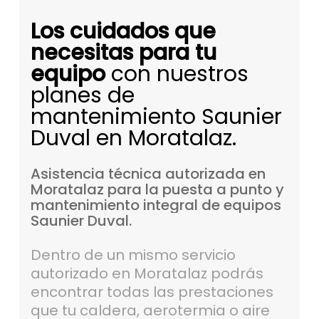
Los cuidados que
necesitas para tu
equipo
con nuestros
planes de
mantenimiento Saunier
Duval en Moratalaz.
Asistencia
técnica
autorizada
en
Moratalaz
para
la
puesta
a
punto
y
mantenimiento
integral
de
equipos
Saunier
Duval.
Dentro de un mismo servicio
autorizado en Moratalaz podrás
encontrar todas las prestaciones
que tu caldera, aerotermia o aire