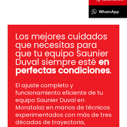
WhatsApp
Los mejores cuidados
que necesitas para
que tu equipo Saunier
Duval siempre esté
en
perfectas condiciones
.
El ajuste completo y
funcionamiento eficiente de tu
equipo Saunier Duval en
Moratalaz en manos de técnicos
experimentados con más de tres
décadas de trayectoria,