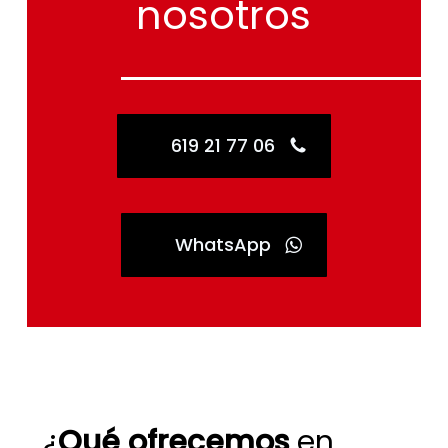
nosotros
619 21 77 06
WhatsApp
¿
Qué ofrecemos
en