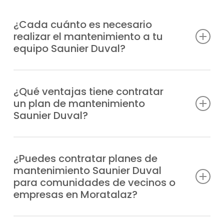
¿Cada cuánto es necesario
realizar el mantenimiento a tu
equipo Saunier Duval?
La mejor opción es hacerlo al menos una
vez al año, aunque la frecuencia puede
¿Qué ventajas tiene contratar
un plan de mantenimiento
variar según el uso del equipo y de la
Saunier Duval?
puesta a punto que prefieras.
Previenes averías, cuentas con
profesionales especializados en caso de
¿Puedes contratar planes de
mantenimiento Saunier Duval
incidencia, alargas la durabilidad de tu
para comunidades de vecinos o
sistema, ahorras en consumo energético y
empresas en Moratalaz?
garantizas la seguridad en tu hogar.
Cabe señalar que, ofrecemos planes de