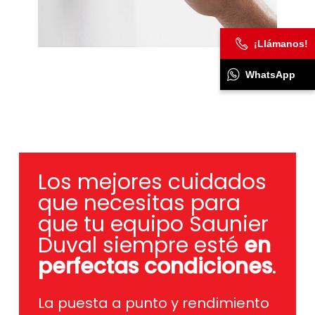
¡Llámanos!
WhatsApp
Los mejores cuidados
que necesitas para
que tu equipo Saunier
Duval siempre esté
en
perfectas condiciones
.
La puesta a punto y rendimiento