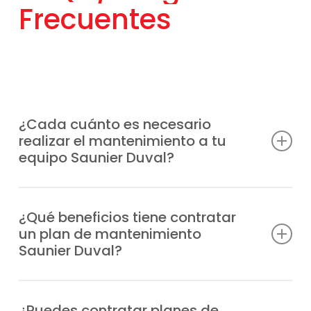
Frecuentes
¿Cada cuánto es necesario
realizar el mantenimiento a tu
equipo Saunier Duval?
Lo más aconsejable es hacerlo al menos
una vez al año, aunque la frecuencia puede
¿Qué beneficios tiene contratar
un plan de mantenimiento
depender del uso que reciba el sistema y
Saunier Duval?
de la puesta a punto que prefieras.
Previenes averías, cuentas con
profesionales especializados en caso de
¿Puedes contratar planes de