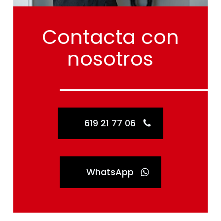
Contacta
con
nosotros
619 21 77 06
WhatsApp