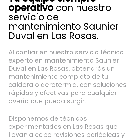
operativo
con nuestro
servicio de
mantenimiento Saunier
Duval en Las Rosas.
Al confiar en nuestro servicio técnico
experto en mantenimiento Saunier
Duval en Las Rosas, obtendrás un
mantenimiento completo de tu
caldera o aerotermia, con soluciones
rápidas y efectivas para cualquier
avería que pueda surgir.
Disponemos de técnicos
experimentados en Las Rosas que
llevan a cabo revisiones periódicas y