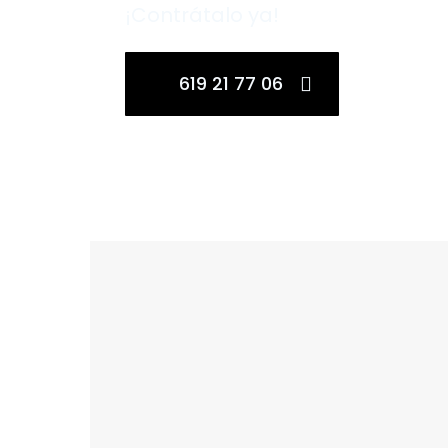
¡Contrátalo ya!
619 21 77 06