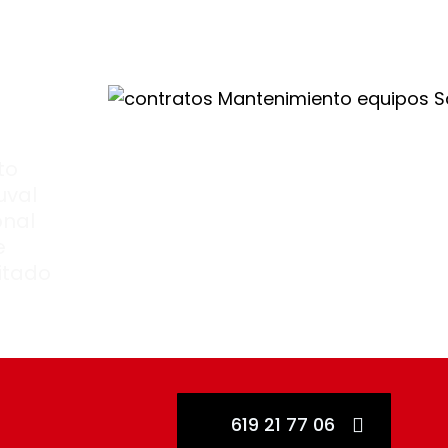
to
uval
onal
e
itado
619 21 77 06