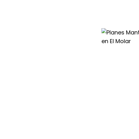
s experimentados
ecciones
a que tu sistema
 o aerotermia
gura y eficiente
ecesidades
s de
 Molar a medida,
ofesionales para
 y estable del
iento Saunier
namiento de tu