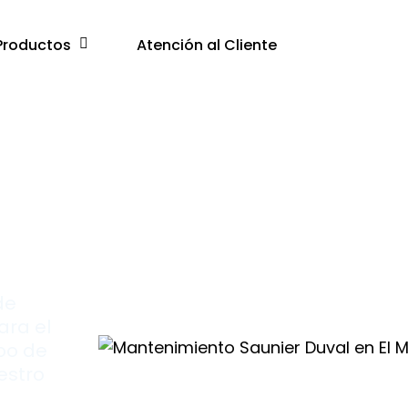
Productos
Atención al Cliente
l
de
ara el
po de
estro