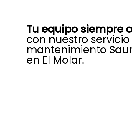
Tu equipo siempre o
con nuestro servicio
mantenimiento Saun
en El Molar.
Mediante nuestro servicio técnico 
mantenimiento Saunier Duval en El
un cuidado integral de tu caldera 
soluciones rápidas y efectivas para
incidencia que pueda surgir.