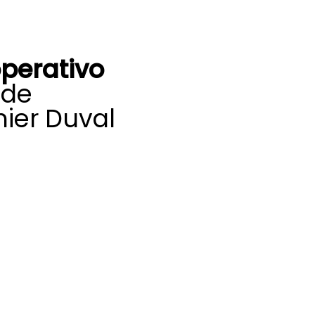
perativo
 de
ier Duval
autorizado en
 Molar, obtendrás
o aerotermia, con
 cualquier