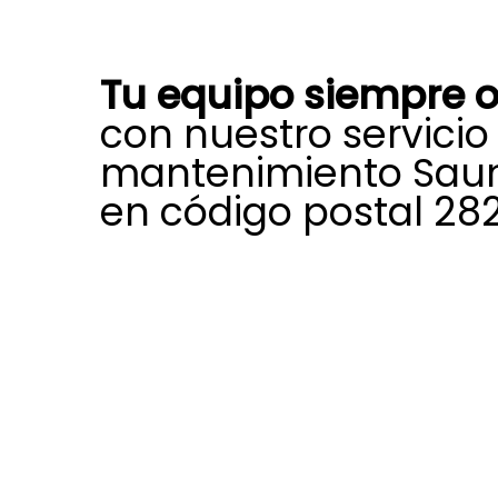
Tu equipo siempre o
con nuestro servicio
mantenimiento Saun
en código postal 28
Mediante nuestro servicio técnico 
mantenimiento Saunier Duval en có
28260, obtendrás un mantenimient
caldera o aerotermia, con solucion
efectivas para cualquier incidencia