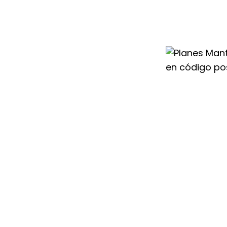
ntados en código
ones regulares y
tema de ACS,
ermia Saunier
ficiente en todo
stalación
eso proponemos
Duval en código
ncluyen todos los
izar un
el equipo.
antenimiento
0, garantizas el