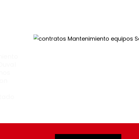
miento
 Duval
nos
con
itado