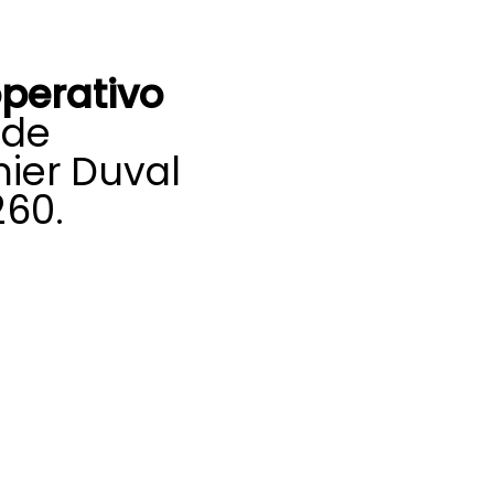
perativo
 de
ier Duval
260.
autorizado en
digo postal
o completo de tu
es rápidas y
 que pueda surgir.