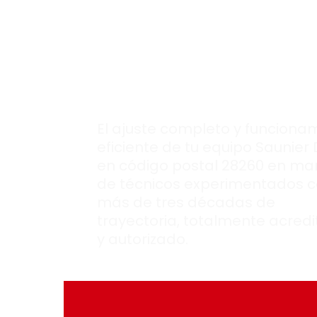
Saunier Duval
siempre esté
en
perfectas
condiciones
.
El ajuste completo y funciona
eficiente de tu equipo Saunier
en código postal 28260 en ma
de técnicos experimentados 
más de tres décadas de
trayectoria, totalmente acred
y autorizado.