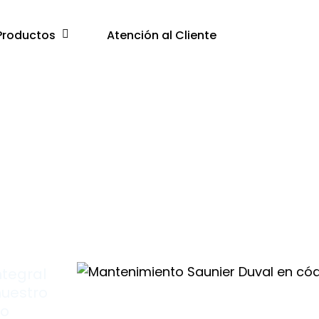
Productos
Atención al Cliente
60
s
ntegral
nuestro
lo