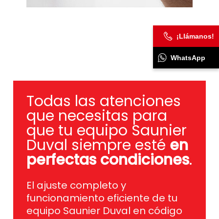
¡Llámanos!
WhatsApp
Todas las atenciones
que necesitas para
que tu equipo Saunier
Duval siempre esté
en
perfectas condiciones
.
El ajuste completo y
funcionamiento eficiente de tu
equipo Saunier Duval en código