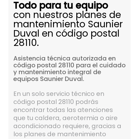
Todo para tu equipo
con nuestros planes de
mantenimiento Saunier
Duval en código postal
28110.
Asistencia
técnica
autorizada
en
código
postal
28110
para
el
cuidado
y
mantenimiento
integral
de
equipos
Saunier
Duval.
En un solo servicio técnico en
código postal 28110 podrás
encontrar todas las atenciones
que tu caldera, aerotermia o aire
acondicionado requiere, gracias a
los planes de mantenimiento