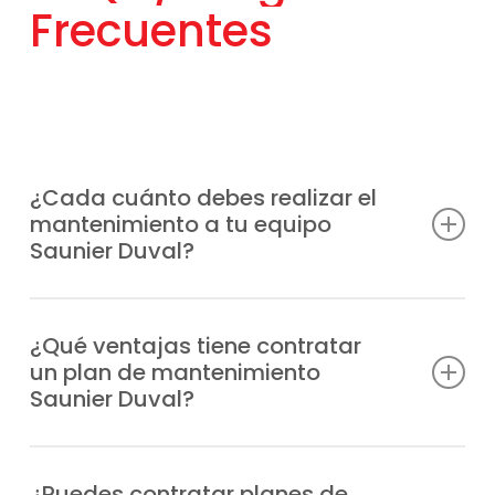
Frecuentes
¿Cada cuánto debes realizar el
mantenimiento a tu equipo
Saunier Duval?
Lo más aconsejable es hacerlo al menos
una vez al año, aunque la frecuencia puede
¿Qué ventajas tiene contratar
un plan de mantenimiento
depender del uso que reciba el sistema y
Saunier Duval?
de la puesta a punto que desees.
Previenes averías, tienes a tu disposición al
mejor equipo técnico, alargas la
¿Puedes contratar planes de