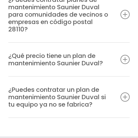
mantenimiento Saunier Duval
durabilidad de tu sistema, ahorras en
para comunidades de vecinos o
consumo energético y garantizas la
empresas en código postal
seguridad en tu hogar.
28110?
Por supuesto, ofrecemos planes de
mantenimiento Saunier Duval pensados
¿Qué precio tiene un plan de
mantenimiento Saunier Duval?
para hogares, comunidades de
propietarios y empresas en la zona de
Ofrecemos tarifas claras y personalizadas,
código postal 28110.
según cada instalación y al tipo de equipo.
¿Puedes contratar un plan de
mantenimiento Saunier Duval si
tu equipo ya no se fabrica?
Puedes hacerte con un plan de
mantenimiento Saunier Duval en código
Claro, trabajamos con todos los modelos
postal 28110 a partir de 90€+IVA al año.
de Saunier Duval de calefacción,