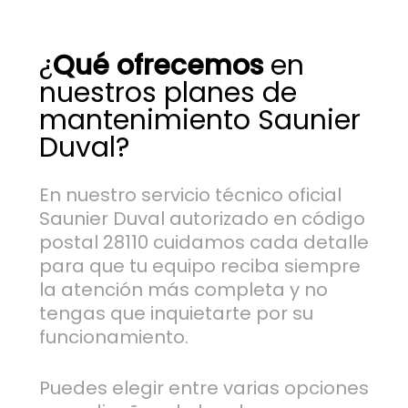
¿
Qué ofrecemos
en
nuestros planes de
mantenimiento Saunier
Duval?
En nuestro servicio técnico oficial
Saunier Duval autorizado en código
postal 28110 cuidamos cada detalle
para que tu equipo reciba siempre
la atención más completa y no
tengas que inquietarte por su
funcionamiento.
Puedes elegir entre varias opciones