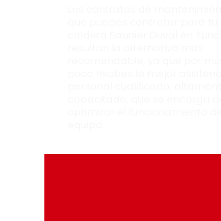
Los contratos de mantenimien
que puedes contratar para tu
caldera Saunier Duval en Yunc
resultan la alternativa más
recomendable, ya que por mu
poco recibes la mejor asistenc
personal cualificado, altamen
capacitado, que se encarga d
optimizar el funcionamiento de
equipo.