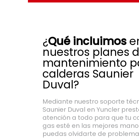
¿
Qué incluimos
e
nuestros planes 
mantenimiento p
calderas Saunier
Duval?
Mediante nuestro soporte téc
Saunier Duval en Yuncler pre
atención a todo para que tu c
gas esté en las mejores mano
puedas olvidarte de problema