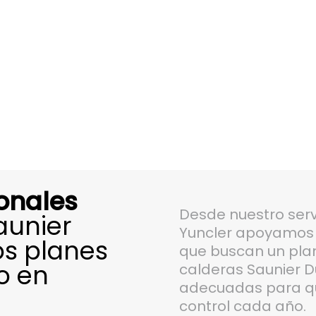
onales
Desde nuestro serv
aunier
Yuncler apoyamos a
os planes
que buscan un pla
o en
calderas Saunier Du
adecuadas para qu
control cada año.