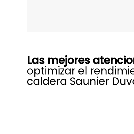
Las mejores atenci
optimizar el rendimi
caldera Saunier Duva
Mediante nuestro servicio técnico 
mantenimiento calderas Saunier Du