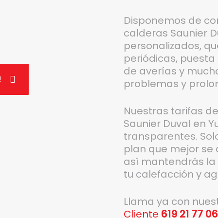
Disponemos de co
calderas Saunier D
personalizados, que
periódicas, puesta 
de averías y much
!
problemas y prolong
Nuestras tarifas 
Saunier Duval en Y
transparentes. Solo
plan que mejor se 
así mantendrás la 
tu calefacción y ag
Llama ya con nues
Cliente
619 21 77 0