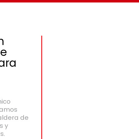
n
de
ara
nico
stamos
aldera de
s y
s.