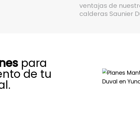
ventajas de nuest
calderas Saunier D
ones
para
ento de tu
l.
autorizado para el
val en Yuncler,