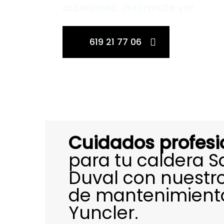
autorizado. ¡Infórmate ya!
619 21 77 06
Cuidados profesi
para tu caldera S
Duval con nuestr
de mantenimient
Yuncler.