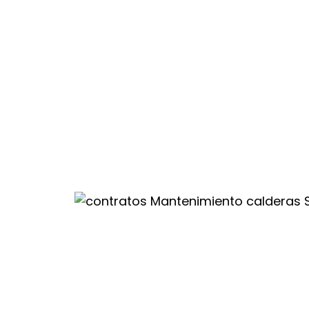
 te aseguras de el
alación y
as a las
os.
 mantenimiento
 están ajustadas
teger tu caldera
le
s