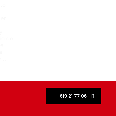
to
ler
y
ia de
te
e
 tu
619 21 77 06