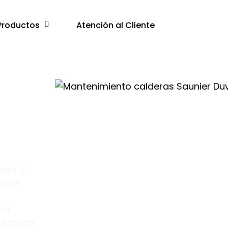
Productos
Atención al Cliente
cia y
tros
er,
técnico