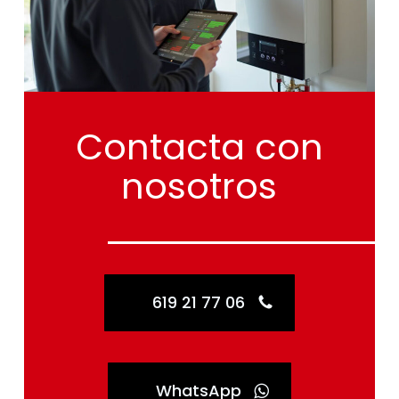
Contacta
con
nosotros
619 21 77 06
WhatsApp