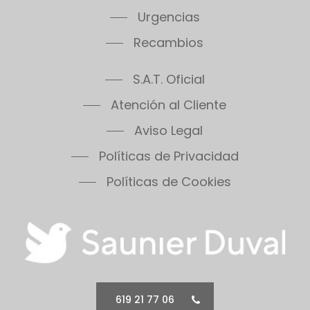
Thema Condens F24E
Urgencias
Thema Condens F30E
Recambios
Thema Condens 25-A
Thema Condens AS
S.A.T. Oficial
ThemaPlus Condens F30E
Themafast Condens 25
Atención al Cliente
Themafast Condens 30
Aviso Legal
Themafast Condens 35
Políticas de Privacidad
Themis 23
Thermomaster Condens
Políticas de Cookies
Vesugaz
Vesuvius
Xeon 30FF
Xeon 30FF/LP
Xeon 40FF
Xeon 40FF/LP
619 21 77 06