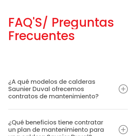
FAQ'S/
Preguntas
Frecuentes
¿A qué modelos de calderas
Saunier Duval ofrecemos
contratos de mantenimiento?
Contamos con la certificación y
experiencia necesarias para ofrecer planes
¿Qué beneficios tiene contratar
un plan de mantenimiento para
de mantenimiento calderas Saunier Duval