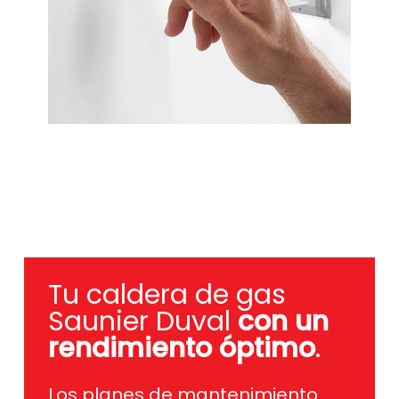
Tu caldera de gas
Saunier Duval
con un
rendimiento óptimo
.
Los planes de mantenimiento