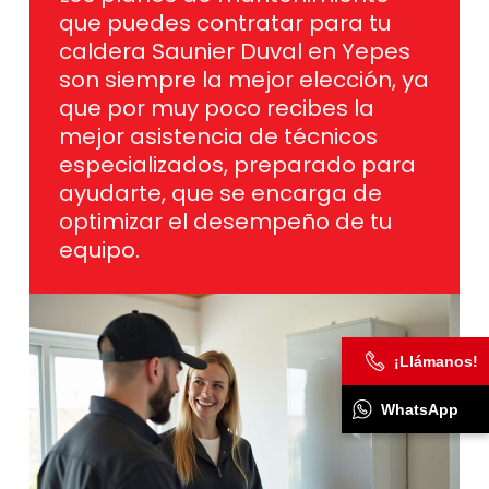
que puedes contratar para tu
caldera Saunier Duval en Yepes
son siempre la mejor elección, ya
que por muy poco recibes la
mejor asistencia de técnicos
especializados, preparado para
ayudarte, que se encarga de
optimizar el desempeño de tu
equipo.
¡Llámanos!
WhatsApp