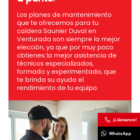
Los planes de mantenimiento
que te ofrecemos para tu
caldera Saunier Duval en
Venturada son siempre la mejor
elección, ya que por muy poco
obtienes la mejor asistencia de
técnicos especializados,
formado y experimentado, que
te brinda su ayuda el
rendimiento de tu equipo.
¡Llámanos!
WhatsApp