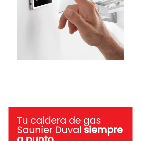
Tu caldera de gas
Saunier Duval
siempre
a punto
.