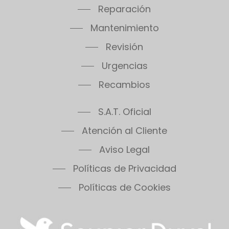
Reparación
Thema Classic F35E
Mantenimiento
Thema Condens F18E SB
Thema Condens F24E
Revisión
Thema Condens F30E
Urgencias
Thema Condens 25-A
Recambios
Thema Condens AS
ThemaPlus Condens F30E
S.A.T. Oficial
Themafast Condens 25
Themafast Condens 30
Atención al Cliente
Themafast Condens 35
Aviso Legal
Themis 23
Políticas de Privacidad
Thermomaster Condens
Vesugaz
Políticas de Cookies
Vesuvius
Xeon 30FF
Xeon 30FF/LP