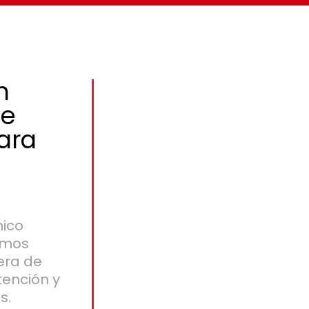
n
de
ara
nico
damos
era de
tención y
s.