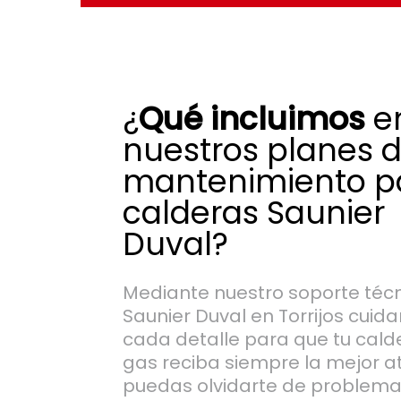
¿
Qué incluimos
e
nuestros planes 
mantenimiento p
calderas Saunier
Duval?
Mediante nuestro soporte téc
Saunier Duval en Torrijos cui
cada detalle para que tu cald
gas reciba siempre la mejor a
puedas olvidarte de problema