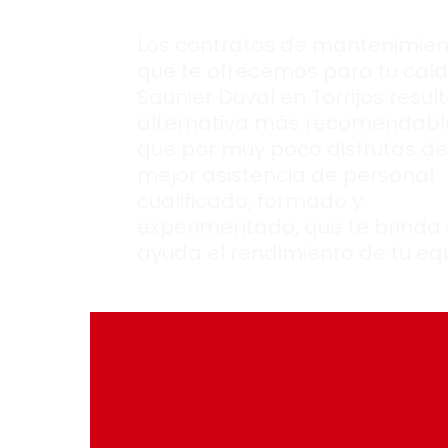
Los contratos de mantenimien
que te ofrecemos para tu cal
Saunier Duval en Torrijos result
alternativa más recomendable
que por muy poco disfrutas de
mejor asistencia de personal
cualificado, formado y
experimentado, que te brinda 
ayuda el rendimiento de tu eq