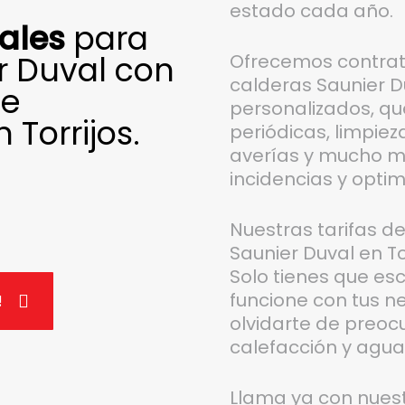
estado cada año.
ales
para
r Duval con
Ofrecemos contra
calderas Saunier Du
de
personalizados, que
Torrijos.
periódicas, limpiez
averías y mucho más
incidencias y optimi
Nuestras tarifas 
Saunier Duval en Tor
Solo tienes que es
funcione con tus n
!
olvidarte de preoc
calefacción y agua 
Llama ya con nues