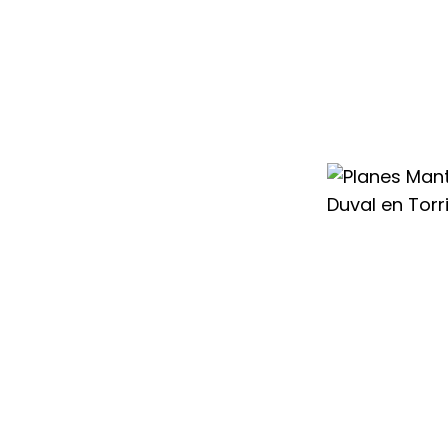
al en Torrijos,
e tu equipo, con
 cualquier
 cualificados que
stes técnicos
 Saunier Duval en
mejor desempeño y
e necesidades
mantenimiento
personalizados,
ofesionales para
 del equipo.