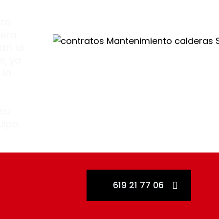
to
dera
an la
, ya
 la
su
uipo.
619 21 77 06