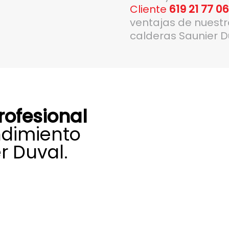
Cliente
619 21 77 0
ventajas de nuest
calderas Saunier D
rofesional
ndimiento
r Duval.
lizado para el