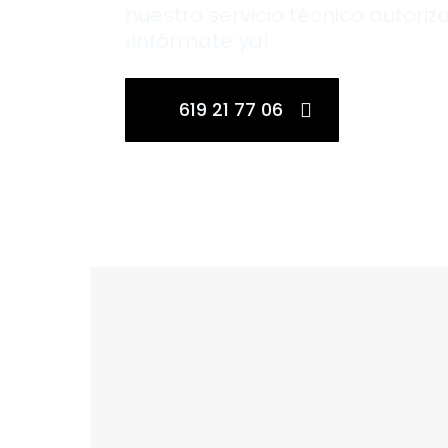
nuestro servicio técnico autoriz
¡Infórmate ya!
619 21 77 06