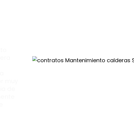
s
n
to
to
dera
va
or muy
ia de
mente
e