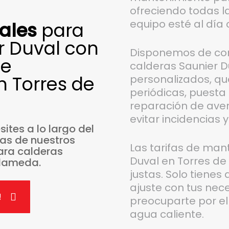
ofreciendo todas l
equipo esté al día
ales
para
r Duval con
Disponemos de co
de
calderas Saunier D
 Torres de
personalizados, que
periódicas, puesta 
reparación de aver
evitar incidencias y
sites
a
lo
largo
del
ras
de
nuestros
Las tarifas de man
ara
calderas
Duval en Torres de 
lameda.
justas. Solo tienes
ajuste con tus nec
!
preocuparte por el
agua caliente.