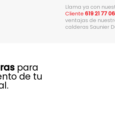
Llama ya con nues
Cliente
619 21 77 0
ventajas de nuest
calderas Saunier D
uras
para
ento de tu
l.