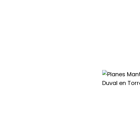
lizado para el
val en Torres de
 a punto
nes rápidas y
 que pueda surgir.
 cualificados que
nfiguraciones
lefacción Saunier
cione siempre con
dad.
e necesidades
mantenimiento
de la Alameda a
icios
so seguro y