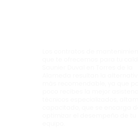
Tu caldera de ga
Saunier Duval
co
una puesta a pun
profesional
.
Los contratos de mantenimien
que te ofrecemos para tu cal
Saunier Duval en Torres de la
Alameda resultan la alternati
más recomendable, ya que p
poco recibes la mejor asistenc
técnicos especializados, alta
capacitado, que se encarga d
optimizar el desempeño de tu
equipo.