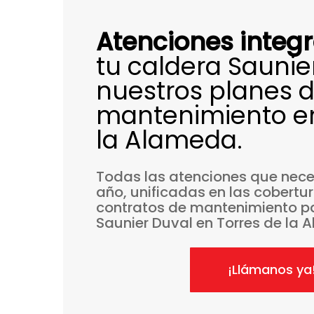
Atenciones integr
tu caldera Saunie
nuestros planes 
mantenimiento en
la Alameda.
Todas
las
atenciones
que
nece
año,
unificadas
en
las
cobertu
contratos
de
mantenimiento
p
Saunier
Duval
en
Torres
de
la
A
¡Llámanos ya