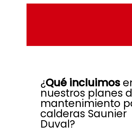
Contacta
con
noso
¿
Qué incluimos
e
nuestros planes 
mantenimiento p
calderas Saunier
Duval?