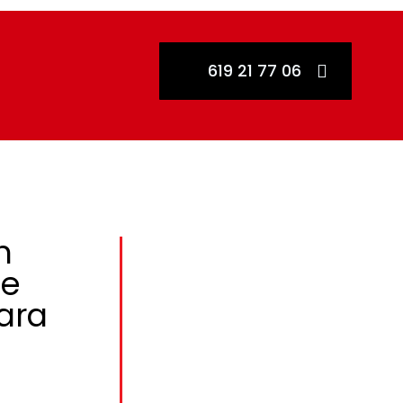
619 21 77 06
tros
n
de
ara