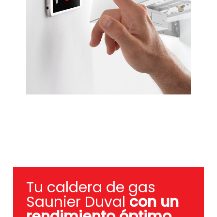
Tu caldera de gas
Saunier Duval
con un
rendimiento óptimo
.