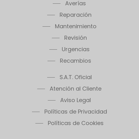
Thema Classic F30E Plus
Averías
Thema Classic F30E SB
Reparación
Thema Classic F35E
Mantenimiento
Thema Condens F18E SB
Thema Condens F24E
Revisión
Thema Condens F30E
Urgencias
Thema Condens 25-A
Recambios
Thema Condens AS
ThemaPlus Condens F30E
S.A.T. Oficial
Themafast Condens 25
Themafast Condens 30
Atención al Cliente
Themafast Condens 35
Aviso Legal
Themis 23
Políticas de Privacidad
Thermomaster Condens
Vesugaz
Políticas de Cookies
Vesuvius