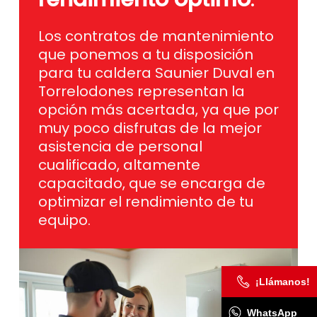
Los contratos de mantenimiento
que ponemos a tu disposición
para tu caldera Saunier Duval en
Torrelodones representan la
opción más acertada, ya que por
muy poco disfrutas de la mejor
asistencia de personal
cualificado, altamente
capacitado, que se encarga de
optimizar el rendimiento de tu
equipo.
¡Llámanos!
WhatsApp