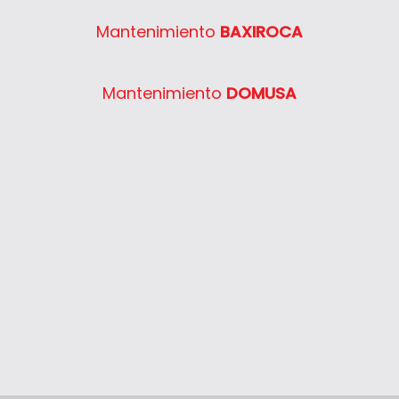
Semia Condens F30E
Mantenimiento
BAXIROCA
System 400 30
System 400 40
Mantenimiento
DOMUSA
System 400 55
System 400 65
System 400 80
Thelia 23
Thelia 23E
Thelia 30E
Thelia SB23
Thelia Twin 28E
Thelia Condens F25
Thelia Condens F30
Thelia Condens AS F25
Thelis
Thelis F25