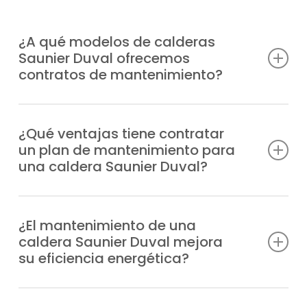
¿A qué modelos de calderas
Saunier Duval ofrecemos
contratos de mantenimiento?
Estamos autorizados y capacitados para
ofrecer planes de mantenimiento calderas
¿Qué ventajas tiene contratar
un plan de mantenimiento para
Saunier Duval en Torrejón de la Calzada
una caldera Saunier Duval?
para cualquier modelo, con ventajas como:
Evitas o reduces averías, cuentas con
Duomax Condens
profesionales especializados en caso de
¿El mantenimiento de una
Ecosy 24E
caldera Saunier Duval mejora
urgencia, mejoras la resistencia del equipo,
Ecosy 28E
su eficiencia energética?
reduces el consumo de energía y aseguras
Ecosy SB24E
mayor confort en tu hogar.
Ecosy SB28E
Tener el equipo siempre revisado con la
EnviroPlus F28E