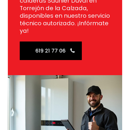
calderas Saunier Duval en
Torrejón de la Calzada,
disponibles en nuestro servicio
técnico autorizado. ¡Infórmate
ya!
619 21 77 06