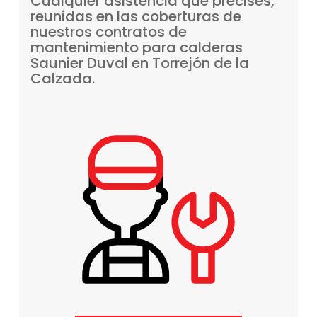
Cualquier
asistencia
que
precises,
reunidas
en
las
coberturas
de
nuestros
contratos
de
mantenimiento
para
calderas
Saunier
Duval
en
Torrejón
de
la
Calzada.