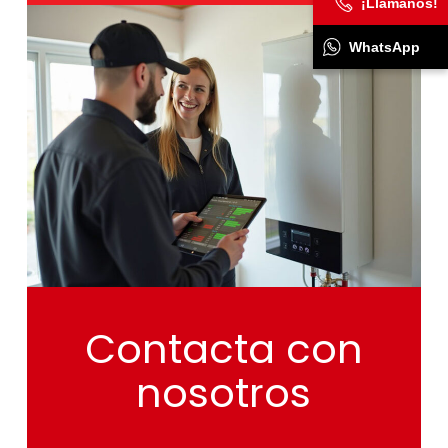
¡Llámanos!
WhatsApp
Contacta
con
nosotros