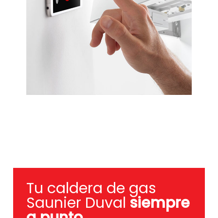
Tu caldera de gas
Saunier Duval
siempre
a punto
.