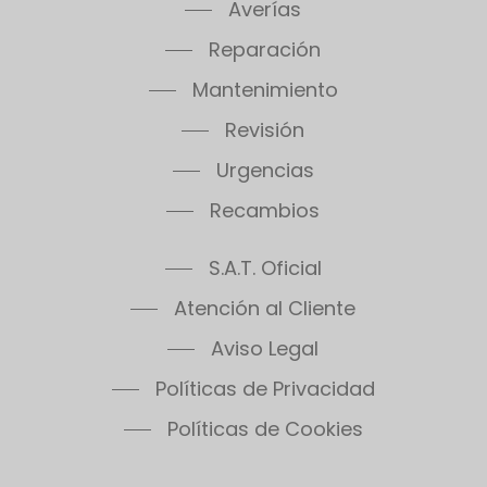
Thema Classic F30E Plus
Averías
Thema Classic F30E SB
Reparación
Thema Classic F35E
Mantenimiento
Thema Condens F18E SB
Thema Condens F24E
Revisión
Thema Condens F30E
Urgencias
Thema Condens 25-A
Recambios
Thema Condens AS
ThemaPlus Condens F30E
S.A.T. Oficial
Themafast Condens 25
Atención al Cliente
Themafast Condens 30
Themafast Condens 35
Aviso Legal
Themis 23
Políticas de Privacidad
Thermomaster Condens
Políticas de Cookies
Vesugaz
Vesuvius