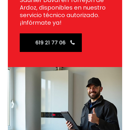
Saunier Duval en Torrejón de
Ardoz, disponibles en nuestro
servicio técnico autorizado.
¡Infórmate ya!
619 21 77 06