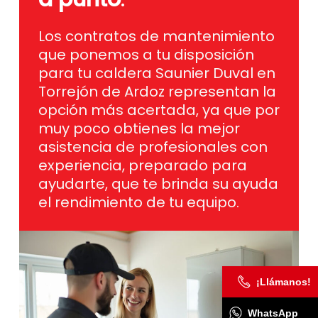
Los contratos de mantenimiento
que ponemos a tu disposición
para tu caldera Saunier Duval en
Torrejón de Ardoz representan la
opción más acertada, ya que por
muy poco obtienes la mejor
asistencia de profesionales con
experiencia, preparado para
ayudarte, que te brinda su ayuda
el rendimiento de tu equipo.
¡Llámanos!
WhatsApp