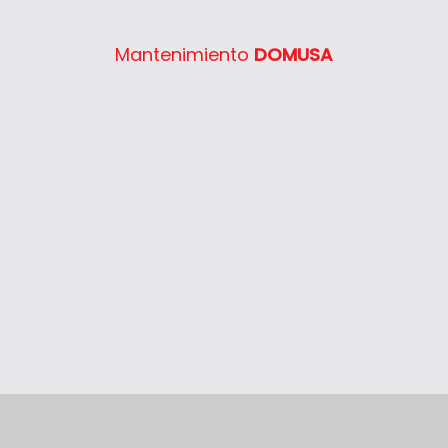
Semia Condens F30E
System 400 30
Mantenimiento
DOMUSA
System 400 40
System 400 55
System 400 65
System 400 80
Thelia 23
Thelia 23E
Thelia 30E
Thelia SB23
Thelia Twin 28E
Thelia Condens F25
Thelia Condens F30
Thelia Condens AS F25
Thelis
Thelis F25