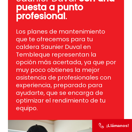
puesta a punto
profesional
.
Los planes de mantenimiento
que te ofrecemos para tu
caldera Saunier Duval en
Tembleque representan la
opción más acertada, ya que por
muy poco obtienes la mejor
asistencia de profesionales con
experiencia, preparado para
ayudarte, que se encarga de
optimizar el rendimiento de tu
equipo.
¡Llámanos!