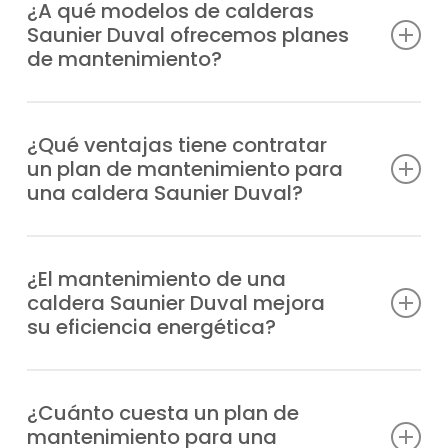
¿A qué modelos de calderas
Saunier Duval ofrecemos planes
de mantenimiento?
Contamos con la certificación y
experiencia necesarias para ofrecer planes
¿Qué ventajas tiene contratar
un plan de mantenimiento para
de mantenimiento calderas Saunier Duval
una caldera Saunier Duval?
en Tembleque para cualquier modelo, con
ventajas como:
Previenes incidencias y fallos, cuentas con
profesionales especializados en caso de
¿El mantenimiento de una
Duomax Condens
caldera Saunier Duval mejora
urgencia, alargas su durabilidad,
Ecosy 24E
su eficiencia energética?
disminuyes el gasto energético y obtienes
Ecosy 28E
más garantías de bienestar.
Ecosy SB24E
Una caldera bien cuidada con la puesta a
Ecosy SB28E
punto adecuada consume menos energía,
¿Cuánto cuesta un plan de
EnviroPlus F28E
mantenimiento para una
lo que te ayuda a pagar menos en tus