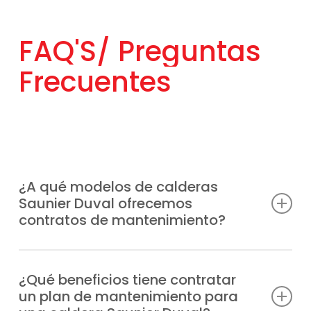
FAQ'S/
Preguntas
Frecuentes
¿A qué modelos de calderas
Saunier Duval ofrecemos
contratos de mantenimiento?
Estamos autorizados y capacitados para
ofrecer planes de mantenimiento calderas
¿Qué beneficios tiene contratar
un plan de mantenimiento para
Saunier Duval en Simancas para cualquier