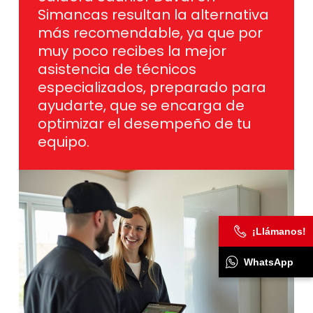
Simancas resultan la alternativa
más recomendable, ya que por
muy poco recibes la mejor
asistencia de técnicos
especializados, preparado para
ayudarte, que se encarga de
optimizar el desempeño de tu
equipo.
¡Llámanos!
WhatsApp