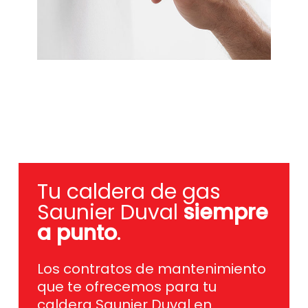
Tu caldera de gas
Saunier Duval
siempre
a punto
.
Los contratos de mantenimiento
que te ofrecemos para tu
caldera Saunier Duval en