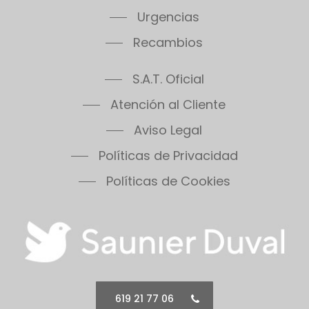
Thema Condens F30E
Urgencias
Thema Condens 25-A
Recambios
Thema Condens AS
ThemaPlus Condens F30E
S.A.T. Oficial
Themafast Condens 25
Themafast Condens 30
Atención al Cliente
Themafast Condens 35
Aviso Legal
Themis 23
Políticas de Privacidad
Thermomaster Condens
Vesugaz
Políticas de Cookies
Vesuvius
Xeon 30FF
Xeon 30FF/LP
Xeon 40FF
Xeon 40FF/LP
Xeon 50FF
619 21 77 06