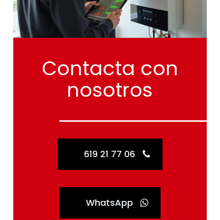
Contacta
con
nosotros
619 21 77 06
WhatsApp