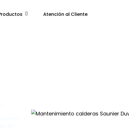
Productos
Atención al Cliente
lla
u
Saunier
les en