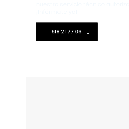
nuestro servicio técnico autoriz
¡Infórmate ya!
619 21 77 06