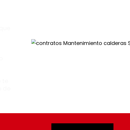
 un
imo
.
 que
o
 te
o de