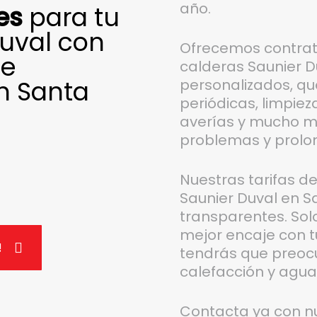
año.
es
para tu
Duval con
Ofrecemos contra
de
calderas Saunier D
n Santa
personalizados, que
periódicas, limpiez
averías y mucho m
problemas y prolong
Nuestras tarifas 
Saunier Duval en S
transparentes. Solo
mejor encaje con t
!
tendrás que preocu
calefacción y agua 
Contacta ya con n