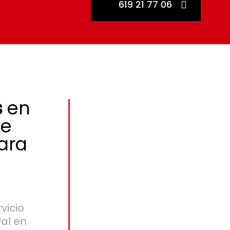
619 21 77 06
s
en
de
ara
vicio
val en