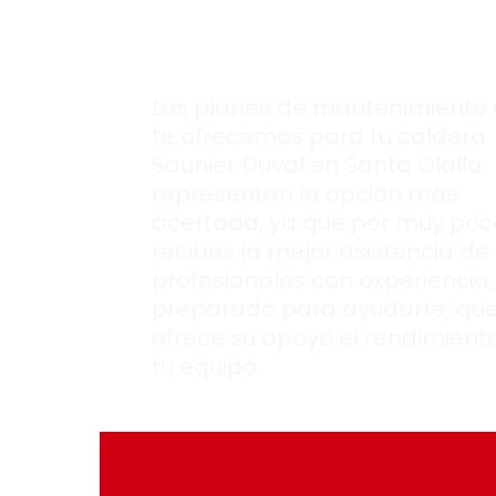
Saunier Duval
con
rendimiento ópt
Los planes de mantenimiento
te ofrecemos para tu caldera
Saunier Duval en Santa Olalla
representan la opción más
acertada, ya que por muy poc
recibes la mejor asistencia de
profesionales con experiencia,
preparado para ayudarte, que
ofrece su apoyo el rendimient
tu equipo.