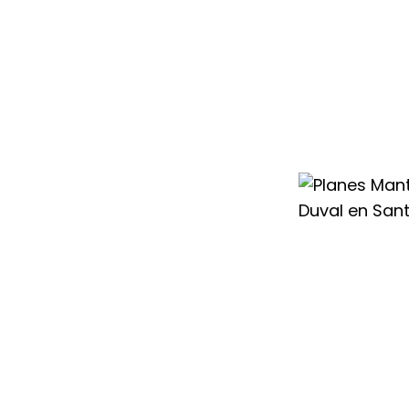
uval en Santa
l de tu equipo,
ante cualquier
s experimentados
s y regulaciones
lefacción Saunier
empre con máximo
e necesidades
mantenimiento
alla
los servicios
rendimiento