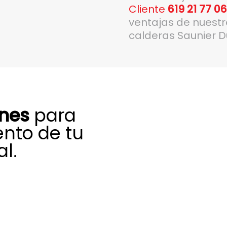
Cliente
619 21 77 0
ventajas de nuest
calderas Saunier D
ones
para
ento de tu
l.
lizado para el