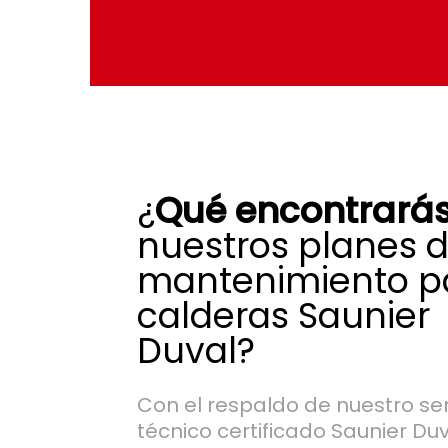
¿
Qué encontrará
nuestros planes 
mantenimiento p
calderas Saunier
Duval?
Con el respaldo de nuestro ser
técnico certificado Saunier Du