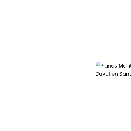
autorizado para el
uval en Santa
punto completa
s y efectivas ante
ir.
s experimentados
y regulaciones
lefacción Saunier
iempre con plena
nto, ofrecemos
 Saunier Duval en
 incluyen una
ar un rendimiento