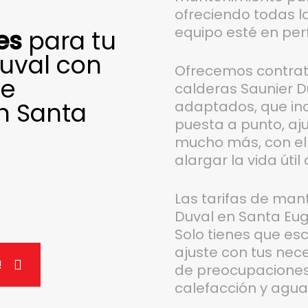
ofreciendo todas l
equipo esté en per
es
para tu
Duval con
Ofrecemos contra
de
calderas Saunier D
n Santa
adaptados, que inc
puesta a punto, aj
mucho más, con el f
alargar la vida útil
Las tarifas de man
Duval en Santa Eug
Solo tienes que es
ajuste con tus nec
!
de preocupaciones 
calefacción y agua 