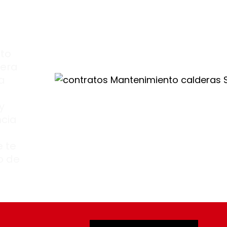
 un
imo
.
to
dera
a
y
ncia
 te
o de