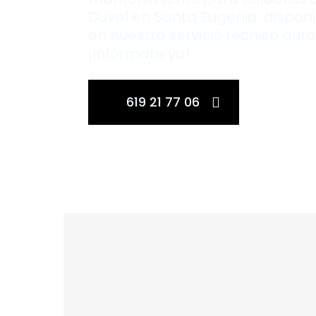
Duval en Santa Eugenia, dispon
en nuestro servicio técnico auto
¡Infórmate ya!
619 21 77 06