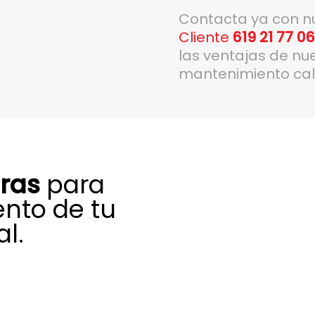
Contacta ya con n
Cliente
619 21 77 0
las ventajas de nu
mantenimiento cal
uras
para
ento de tu
l.