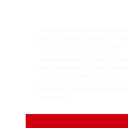
Saunier Duval
con
rendimiento ópt
Los contratos de mantenimien
que te ofrecemos para tu cal
Saunier Duval en Santa Eugeni
resultan la alternativa más
recomendable, ya que por mu
poco obtienes la mejor asiste
de técnicos especializados,
formado y experimentado, que
brinda su ayuda el desempeñ
tu equipo.