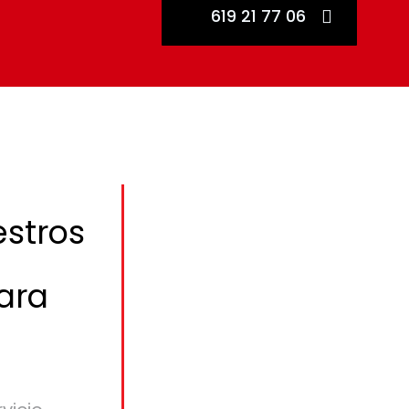
619 21 77 06
stros
ara