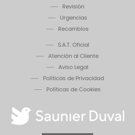
Thema Condens F24E
Revisión
Thema Condens F30E
Urgencias
Thema Condens 25-A
Recambios
Thema Condens AS
ThemaPlus Condens F30E
S.A.T. Oficial
Themafast Condens 25
Themafast Condens 30
Atención al Cliente
Themafast Condens 35
Aviso Legal
Themis 23
Políticas de Privacidad
Thermomaster Condens
Vesugaz
Políticas de Cookies
Vesuvius
Xeon 30FF
Xeon 30FF/LP
Xeon 40FF
Xeon 40FF/LP