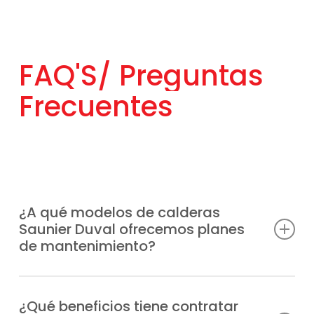
FAQ'S/
Preguntas
Frecuentes
¿A qué modelos de calderas
Saunier Duval ofrecemos planes
de mantenimiento?
Estamos autorizados y capacitados para
ofrecer planes de mantenimiento calderas
¿Qué beneficios tiene contratar