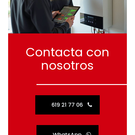
Contacta
con
nosotros
619 21 77 06
WhatsApp