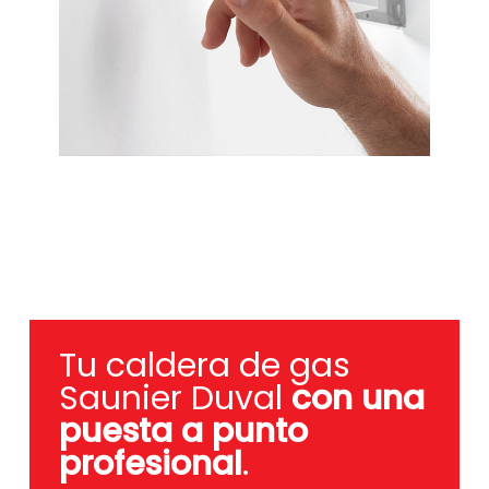
Tu caldera de gas
Saunier Duval
con una
puesta a punto
profesional
.