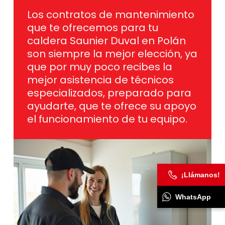
Los contratos de mantenimiento
que te ofrecemos para tu
caldera Saunier Duval en Polán
son siempre la mejor elección, ya
que por muy poco recibes la
mejor asistencia de técnicos
especializados, preparado para
ayudarte, que te ofrece su apoyo
el funcionamiento de tu equipo.
¡Llámanos!
WhatsApp