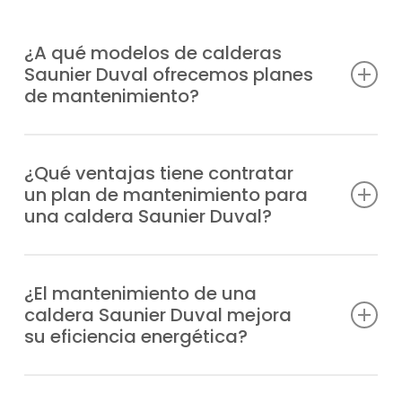
¿A qué modelos de calderas
Saunier Duval ofrecemos planes
de mantenimiento?
Estamos autorizados y capacitados para
ofrecer planes de mantenimiento calderas
¿Qué ventajas tiene contratar
un plan de mantenimiento para
Saunier Duval en Paredes de Escalona para
una caldera Saunier Duval?
cualquier modelo, entre los que
destacamos:
Minimizas problemas técnicos, tienes
asistencia inmediata de técnicos
¿El mantenimiento de una
Duomax Condens
caldera Saunier Duval mejora
cualificados, alargas su durabilidad,
Ecosy 24E
su eficiencia energética?
reduces el consumo de energía y aseguras
Ecosy 28E
mayor confort en tu hogar.
Ecosy SB24E
Mantener tu caldera en buen estado con la
Ecosy SB28E