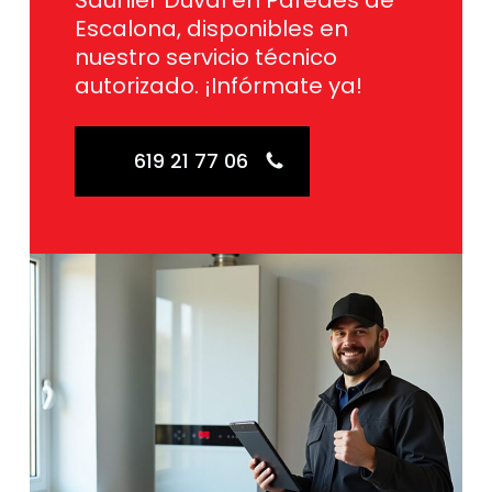
Saunier Duval en Paredes de
Escalona, disponibles en
nuestro servicio técnico
autorizado. ¡Infórmate ya!
619 21 77 06