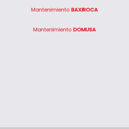
Semia Condens F24E
Mantenimiento
BAXIROCA
Semia Condens F30E
System 400 30
Mantenimiento
DOMUSA
System 400 40
System 400 55
System 400 65
System 400 80
Thelia 23
Thelia 23E
Thelia 30E
Thelia SB23
Thelia Twin 28E
Thelia Condens F25
Thelia Condens F30
Thelia Condens AS F25
Thelis