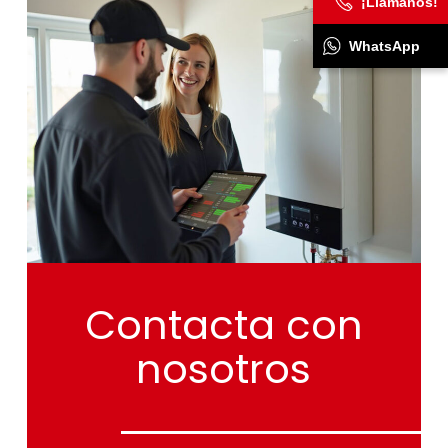
¡Llámanos!
WhatsApp
Contacta
con
nosotros