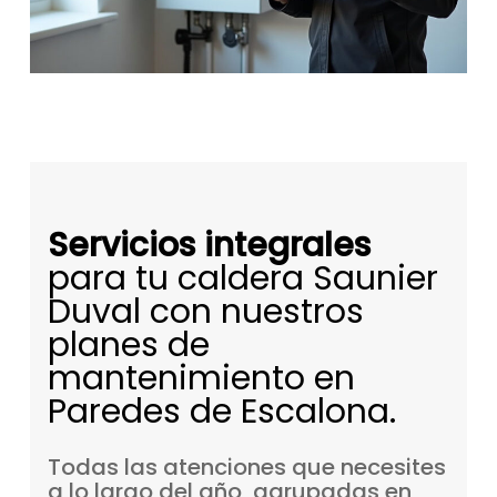
Servicios integrales
para tu caldera Saunier
Duval con nuestros
planes de
mantenimiento en
Paredes de Escalona.
Todas
las
atenciones
que
necesites
a
lo
largo
del
año,
agrupadas
en