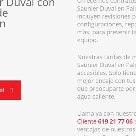
r Duval con
Ofrecemos contratos
Saunier Duval en Pa
de
incluyen revisiones p
en
configuraciones, rep
más, para prevenir fal
equipo.
Nuestras tarifas de 
Saunier Duval en Pa
accesibles. Solo tien
mejor encaje con tus
que preocuparte por 
a!
agua caliente.
Llama ya con nuestr
Cliente
619 21 77 06
ventajas de nuestro