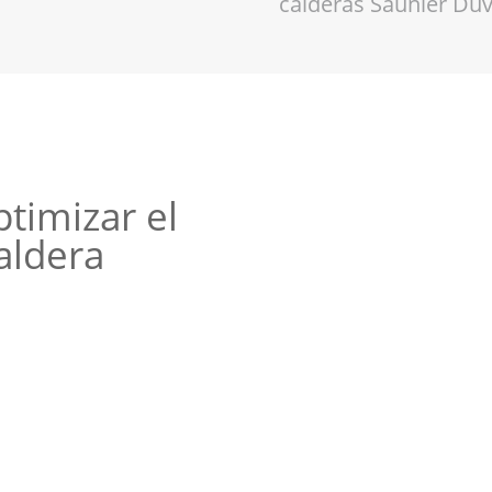
calderas Saunier Duv
timizar el
aldera
utorizado para el
uval en Palomeque,
 de tu equipo, con