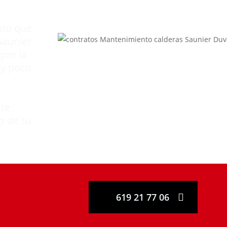
nal
.
nto que
Saunier
pre la
uy poco
,
 te
o de tu
619 21 77 06