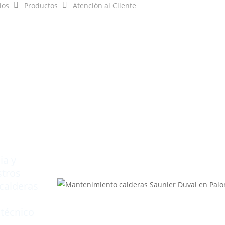
ios
Productos
Atención al Cliente
que
ia y
stros
calderas
 técnico