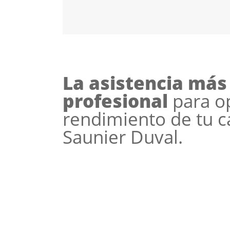
La asistencia más
profesional
para op
rendimiento de tu c
Saunier Duval.
Mediante nuestro servicio técnico a
mantenimiento calderas Saunier D
disfrutarás de una revisión integral