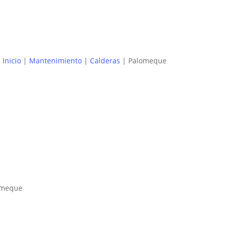
619 21 77 06
Inicio
|
Mantenimiento
|
Calderas
|
Palomeque