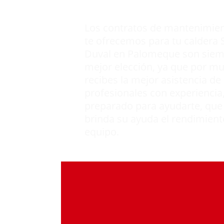
punto profesio
Los contratos de mantenimie
te ofrecemos para tu caldera 
Duval en Palomeque son siem
mejor elección, ya que por m
recibes la mejor asistencia de
profesionales con experiencia
preparado para ayudarte, que
brinda su ayuda el rendimient
equipo.