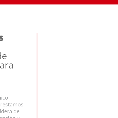
s
de
ara
nico
prestamos
ldera de