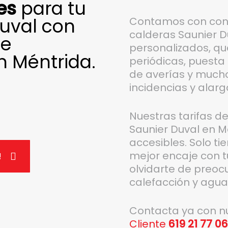
es
para tu
Duval con
Contamos con con
calderas Saunier D
de
personalizados, que
 Méntrida.
periódicas, puesta 
de averías y mucho 
incidencias y alarga
Nuestras tarifas 
Saunier Duval en M
accesibles. Solo ti
mejor encaje con t
!
olvidarte de preoc
calefacción y agua 
Contacta ya con n
Cliente
619 21 77 0