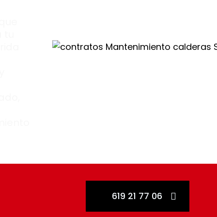
 que
 tu
rida
y
cado,
miento
619 21 77 06