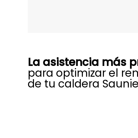
La asistencia más p
para optimizar el re
de tu caldera Saunie
A través de nuestro equipo especia
mantenimiento calderas Saunier Du