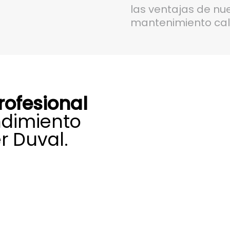
las ventajas de nu
mantenimiento cal
rofesional
ndimiento
r Duval.
lizado para el
val en Méntrida,