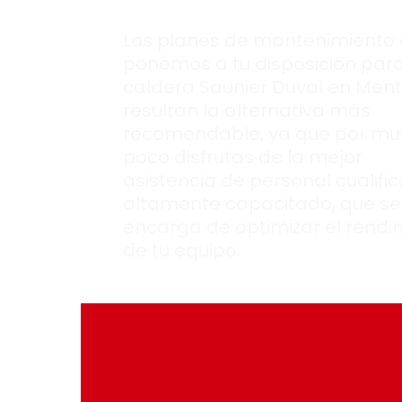
Los planes de mantenimiento
ponemos a tu disposición para
caldera Saunier Duval en Mént
resultan la alternativa más
recomendable, ya que por mu
poco disfrutas de la mejor
asistencia de personal cualifi
altamente capacitado, que se
encarga de optimizar el rendi
de tu equipo.