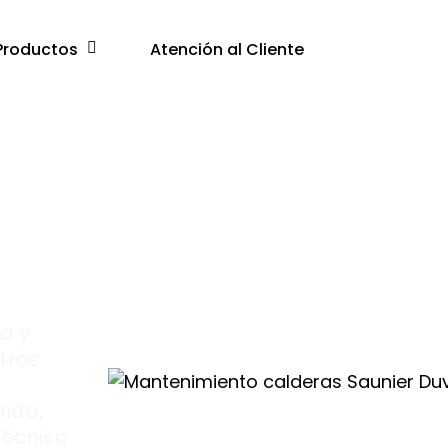
Productos
Atención al Cliente
ia y
tros
rida,
técnico