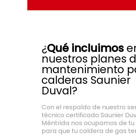
¿
Qué incluimos
e
nuestros planes 
mantenimiento p
calderas Saunier
Duval?
Con el respaldo de nuestro ser
técnico certificado Saunier Du
Méntrida nos ocupamos de tu
para que tu caldera de gas te