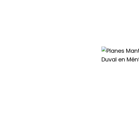
 de tu equipo, con
nte cualquier
 con amplia
 periódicas y
ma de calefacción
e siempre con su
d.
e necesidades
mantenimiento
a a medida, que
ionales para
del equipo.
enimiento