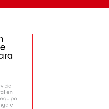
n
de
ara
vicio
val en
 equipo
nga el