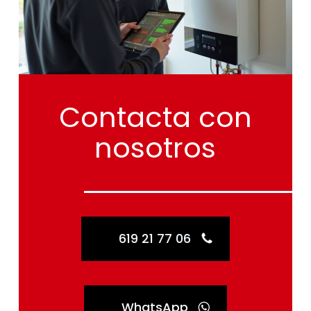
Contacta
con
nosotros
619 21 77 06
WhatsApp