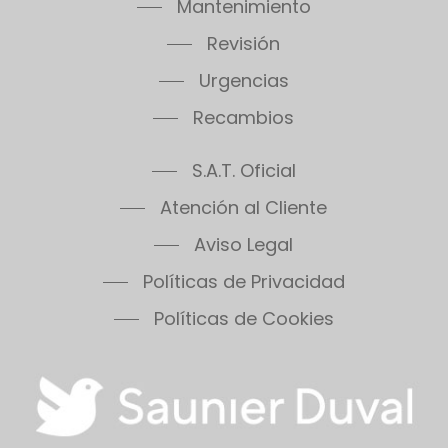
Mantenimiento
Thema Condens F18E SB
Thema Condens F24E
Revisión
Thema Condens F30E
Urgencias
Thema Condens 25-A
Recambios
Thema Condens AS
ThemaPlus Condens F30E
S.A.T. Oficial
Themafast Condens 25
Themafast Condens 30
Atención al Cliente
Themafast Condens 35
Aviso Legal
Themis 23
Políticas de Privacidad
Thermomaster Condens
Vesugaz
Políticas de Cookies
Vesuvius
Xeon 30FF
Xeon 30FF/LP
Xeon 40FF