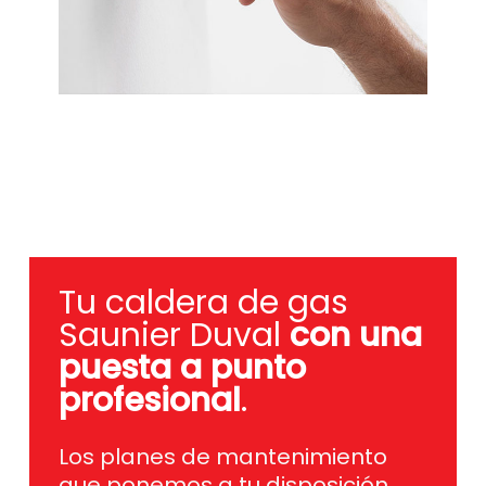
Tu caldera de gas
Saunier Duval
con una
puesta a punto
profesional
.
Los planes de mantenimiento
que ponemos a tu disposición