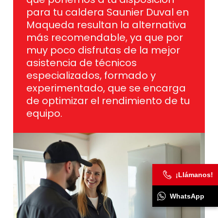
para tu caldera Saunier Duval en
Maqueda resultan la alternativa
más recomendable, ya que por
muy poco disfrutas de la mejor
asistencia de técnicos
especializados, formado y
experimentado, que se encarga
de optimizar el rendimiento de tu
equipo.
¡Llámanos!
WhatsApp