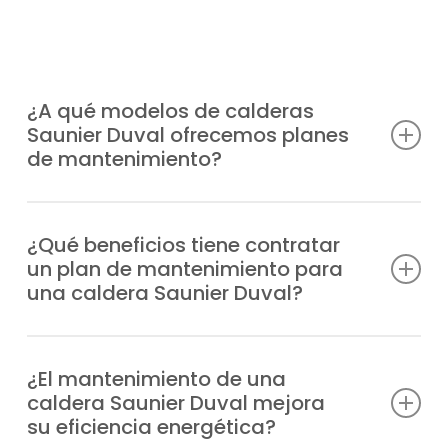
¿A qué modelos de calderas
Saunier Duval ofrecemos planes
de mantenimiento?
Somos un servicio técnico preparado para
ofrecer planes de mantenimiento calderas
¿Qué beneficios tiene contratar
un plan de mantenimiento para
Saunier Duval en La Guardia de Toledo para
una caldera Saunier Duval?
cualquier modelo, donde resaltan
beneficios como:
Previenes incidencias y fallos, cuentas con
profesionales especializados en caso de
¿El mantenimiento de una
Duomax Condens
caldera Saunier Duval mejora
urgencia, alargas su durabilidad,
Ecosy 24E
su eficiencia energética?
optimizarás la eficiencia y aseguras mayor
Ecosy 28E