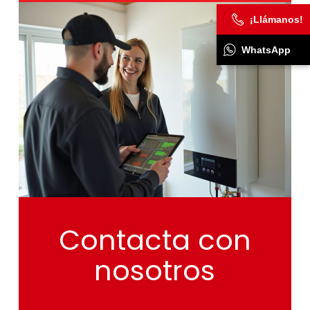
¡Llámanos!
WhatsApp
Contacta
con
nosotros