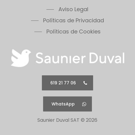
Themafast Condens 30
Aviso Legal
Themafast Condens 35
Políticas de Privacidad
Themis 23
Thermomaster Condens
Políticas de Cookies
Vesugaz
Vesuvius
Xeon 30FF
Xeon 30FF/LP
Xeon 40FF
Xeon 40FF/LP
619 21 77 06
Xeon 50FF
Xeon 60FF
WhatsApp
Xeon 60FF/LP
Xeon 80FF
Saunier Duval SAT ©
2026
Xeon 80FF/LP
500 Series 30B