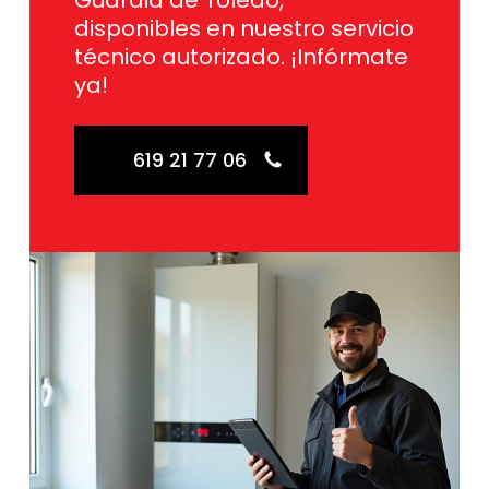
Guardia de Toledo,
disponibles en nuestro servicio
técnico autorizado. ¡Infórmate
ya!
619 21 77 06