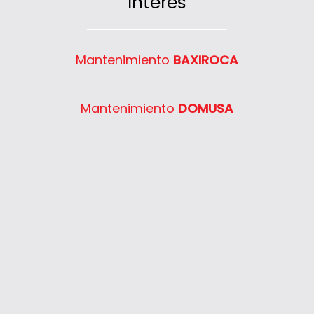
Interés
SD 235C
SD 623
Semia Condens F24E
Mantenimiento
BAXIROCA
Semia Condens F30E
System 400 30
Mantenimiento
DOMUSA
System 400 40
System 400 55
System 400 65
System 400 80
Thelia 23
Thelia 23E
Thelia 30E
Thelia SB23
Thelia Twin 28E
Thelia Condens F25
Thelia Condens F30