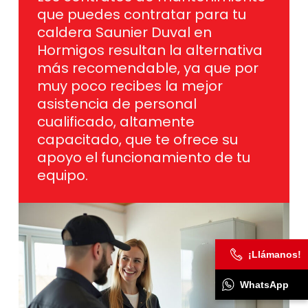
que puedes contratar para tu
caldera Saunier Duval en
Hormigos resultan la alternativa
más recomendable, ya que por
muy poco recibes la mejor
asistencia de personal
cualificado, altamente
capacitado, que te ofrece su
apoyo el funcionamiento de tu
equipo.
¡Llámanos!
WhatsApp