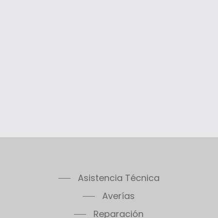
System 400 65
System 400 80
Thelia 23
Thelia 23E
Thelia 30E
Thelia SB23
Thelia Twin 28E
Thelia Condens F25
Thelia Condens F30
Thelia Condens AS F25
Thelis
Thelis F25
Thema Classic F24E
Asistencia Técnica
Thema Classic F24E Plus
Thema Classic F30E
Averías
Thema Classic F30E Plus
Reparación