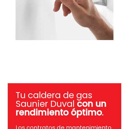
Tu caldera de gas
Saunier Duval
con un
rendimiento óptimo
.
Los contratos de mantenimiento