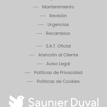
Thema Classic F30E SB
Mantenimiento
Thema Classic F35E
Thema Condens F18E SB
Revisión
Thema Condens F24E
Urgencias
Thema Condens F30E
Recambios
Thema Condens 25-A
Thema Condens AS
S.A.T. Oficial
ThemaPlus Condens F30E
Themafast Condens 25
Atención al Cliente
Themafast Condens 30
Aviso Legal
Themafast Condens 35
Políticas de Privacidad
Themis 23
Thermomaster Condens
Políticas de Cookies
Vesugaz
Vesuvius
Xeon 30FF