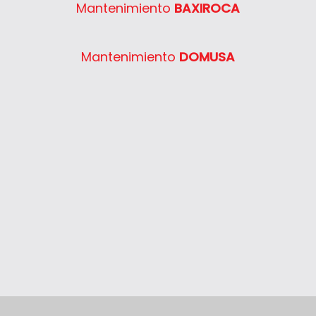
Mantenimiento
BAXIROCA
System 400 30
System 400 40
Mantenimiento
DOMUSA
System 400 55
System 400 65
System 400 80
Thelia 23
Thelia 23E
Thelia 30E
Thelia SB23
Thelia Twin 28E
Thelia Condens F25
Thelia Condens F30
Thelia Condens AS F25
Thelis
Thelis F25
Thema Classic F24E