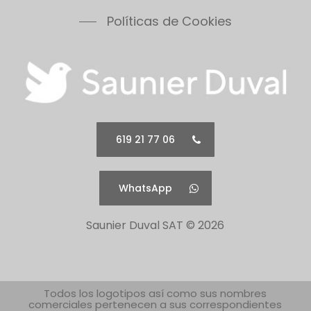
Vesugaz
Políticas de Cookies
Vesuvius
Xeon 30FF
Xeon 30FF/LP
Xeon 40FF
Xeon 40FF/LP
Xeon 50FF
619 21 77 06
Xeon 60FF
Xeon 60FF/LP
WhatsApp
Xeon 80FF
Xeon 80FF/LP
Saunier Duval SAT ©
2026
500 Series 30B
500 Series 30C
500 Series 30F
500 Series 40B
Todos los logotipos así como sus nombres
comerciales pertenecen a sus correspondientes
500 Series 40C