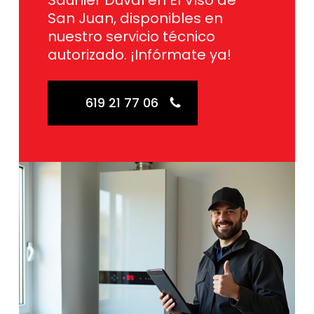
Saunier Duval en El Viso de
San Juan, disponibles en
nuestro servicio técnico
autorizado. ¡Infórmate ya!
619 21 77 06