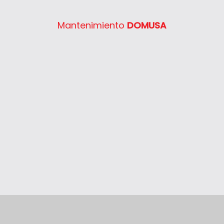
System 400 30
Mantenimiento
DOMUSA
System 400 40
System 400 55
System 400 65
System 400 80
Thelia 23
Thelia 23E
Thelia 30E
Thelia SB23
Thelia Twin 28E
Thelia Condens F25
Thelia Condens F30
Thelia Condens AS F25
Thelis
Thelis F25
Thema Classic F24E