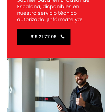
Saunier Duval en El Casar de
Escalona, disponibles en
nuestro servicio técnico
autorizado. ¡Infórmate ya!
619 21 77 06