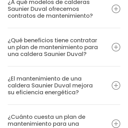
¿A qué modelos de calderas
Saunier Duval ofrecemos
contratos de mantenimiento?
Estamos autorizados y capacitados para
ofrecer planes de mantenimiento calderas
¿Qué beneficios tiene contratar
un plan de mantenimiento para
Saunier Duval en El Casar de Escalona para
una caldera Saunier Duval?
cualquier modelo, donde resaltan
beneficios como:
Minimizas problemas técnicos, cuentas con
profesionales especializados en caso de
¿El mantenimiento de una
Duomax Condens
caldera Saunier Duval mejora
urgencia, prolongas la vida útil de tu
Ecosy 24E
su eficiencia energética?
caldera, disminuyes el gasto energético y
Ecosy 28E
obtienes más garantías de bienestar.
Ecosy SB24E
Una caldera bien cuidada con la puesta a
Ecosy SB28E
punto adecuada consume menos energía,
¿Cuánto cuesta un plan de
EnviroPlus F28E
mantenimiento para una
lo que te ayuda a pagar menos en tus
EnviroPlus SB F28E