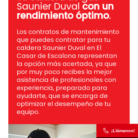
Saunier Duval
con un
rendimiento óptimo
.
Los contratos de mantenimiento
que puedes contratar para tu
caldera Saunier Duval en El
Casar de Escalona representan
la opción más acertada, ya que
por muy poco recibes la mejor
asistencia de profesionales con
experiencia, preparado para
ayudarte, que se encarga de
optimizar el desempeño de tu
equipo.
¡Llámanos!