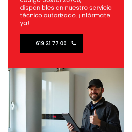
código postal 28760,
disponibles en nuestro servicio
técnico autorizado. ¡Infórmate
ya!
619 21 77 06