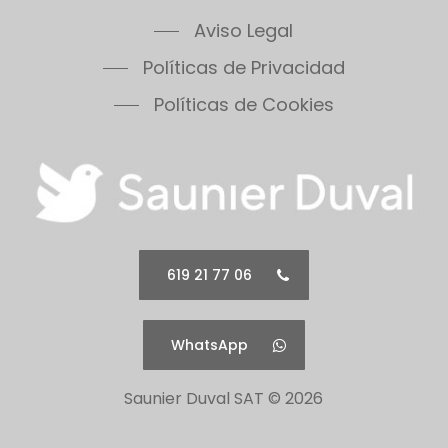
Themafast Condens 30
Aviso Legal
Themafast Condens 35
Políticas de Privacidad
Themis 23
Thermomaster Condens
Políticas de Cookies
Vesugaz
Vesuvius
Xeon 30FF
Xeon 30FF/LP
Xeon 40FF
Xeon 40FF/LP
619 21 77 06
Xeon 50FF
Xeon 60FF
WhatsApp
Xeon 60FF/LP
Xeon 80FF
Saunier Duval SAT ©
2026
Xeon 80FF/LP
500 Series 30B