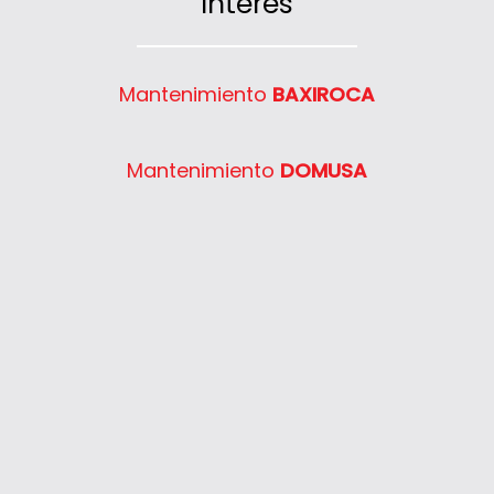
Interés
SD 235C
SD 623
Semia Condens F24E
Mantenimiento
BAXIROCA
Semia Condens F30E
System 400 30
Mantenimiento
DOMUSA
System 400 40
System 400 55
System 400 65
System 400 80
Thelia 23
Thelia 23E
Thelia 30E
Thelia SB23
Thelia Twin 28E
Thelia Condens F25
Thelia Condens F30