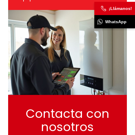
¡Llámanos!
WhatsApp
Contacta
con
nosotros