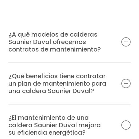
¿A qué modelos de calderas
Saunier Duval ofrecemos
contratos de mantenimiento?
Somos un servicio técnico preparado para
ofrecer planes de mantenimiento calderas
¿Qué beneficios tiene contratar
un plan de mantenimiento para
Saunier Duval en código postal 28760 para
una caldera Saunier Duval?
cualquier modelo, donde resaltan
beneficios como:
Minimizas problemas técnicos, dispones de
apoyo experto en situaciones imprevistas,
¿El mantenimiento de una
Duomax Condens
caldera Saunier Duval mejora
alargas su durabilidad, disminuyes el gasto
Ecosy 24E
su eficiencia energética?
energético y garantizas tranquilidad y
Ecosy 28E